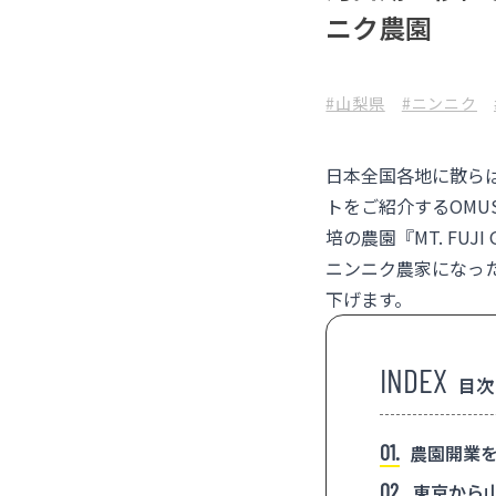
ニク農園
#山梨県
#ニンニク
日本全国各地に散ら
トをご紹介するOMU
培の農園『
MT. FUJI
ニンニク農家になっ
下げます。
目次
1
農園開業を
2
東京から