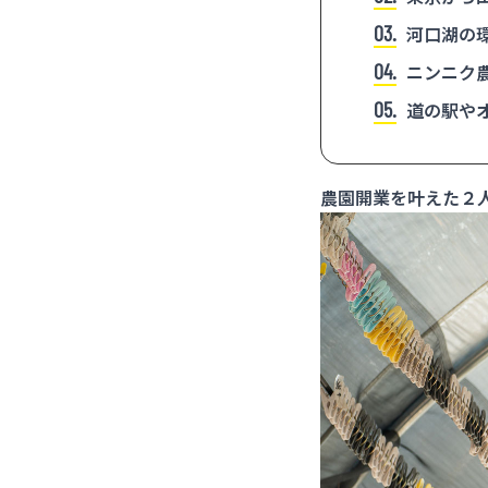
3
河口湖の
4
ニンニク
5
道の駅や
農園開業を叶えた２