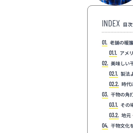
目次
1
老舗の暖簾
1.1
アメリ
2
美味しい
2.1
製法
2.2
時代
3
干物の角
3.1
その
3.2
地元
4
干物文化