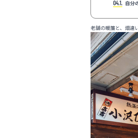
4.1
自分
老舗の暖簾と、畑違