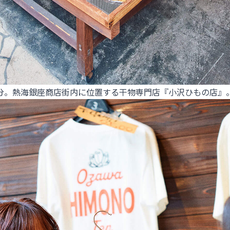
7分。熱海銀座商店街内に位置する干物専門店『小沢ひもの店』