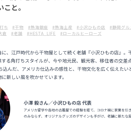
いこと。
打ち
#干物
#熱海銀座
#熱海土産
#小沢ひもの店
#静岡グル
A大倉
#老舗
#HESTA_LIFE
#ローカルヒーローズ
角に、江戸時代から干物屋として続く老舗『小沢ひもの店』。
供する角打ちスタイルが、今や地元民、観光客、移住者の交差
持ち込んだ、アメリカ仕込みの感性と、干物文化を広く伝えたい
物に新しい風を吹かせています。
小澤 毅さん／小沢ひもの店 代表
アメリカ留学や各地の古着屋での経験を経て、コロナ禍に家業を引
のみならず、オリジナルグッズのデザインも手がけ、老舗に新たな