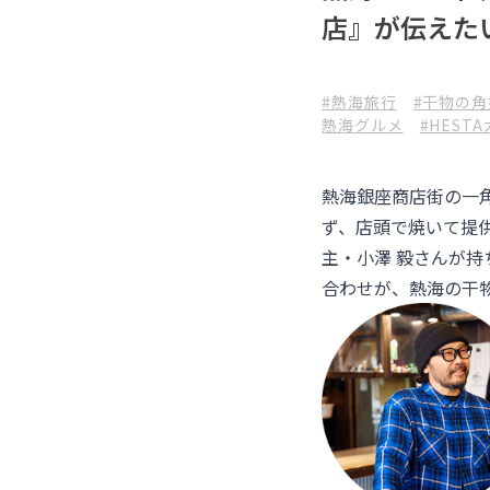
店』が伝えた
#熱海旅行
#干物の角
熱海グルメ
#HEST
熱海銀座商店街の一
ず、店頭で焼いて提
主・小澤 毅さんが
合わせが、熱海の干