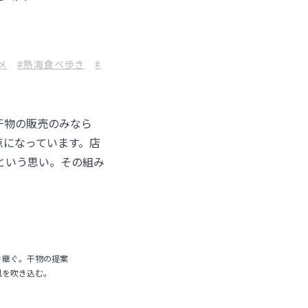
メ
#熱海食べ歩き
#
干物の販売のみなら
点になっています。店
という思い。その組み
き継ぐ。干物の提案
風を吹き込む。