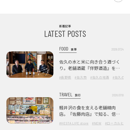
新着記事
LATEST POSTS
FOOD
2026.07.24
食事
佐久の水と米に向き合う酒づく
り。老舗酒蔵『伴野酒造』を訪
ねて
#長野県
#佐久市
#佐久の地酒
#佐久の酒
TRAVEL
2026.07.10
旅行
軽井沢の食を支える老舗精肉
店。『佐藤肉店』で知る、信州
の肉の美味しさ
#HESTA LIFE store
#NEW
#ローカルヒー