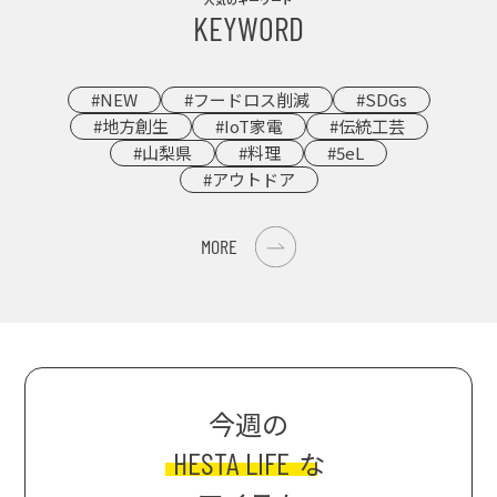
KEYWORD
#NEW
#フードロス削減
#SDGs
#地方創生
#IoT家電
#伝統工芸
#山梨県
#料理
#5eL
#アウトドア
MORE
今週の
HESTA LIFE
な