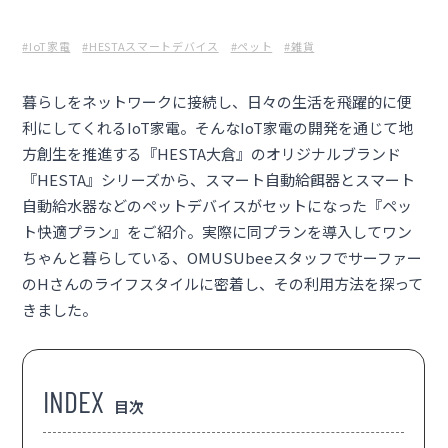
#IoT家電
#HESTAスマートデバイス
#ペット
#雑貨
暮らしをネットワークに接続し、日々の生活を飛躍的に便
利にしてくれるIoT家電。そんなIoT家電の開発を通じて地
方創生を推進する『
HESTA大倉
』のオリジナルブランド
『HESTA』シリーズから、
スマート自動給餌器
と
スマート
自動給水器
などのペットデバイスがセットになった『
ペッ
ト快適プラン
』をご紹介。実際に同プランを導入してワン
ちゃんと暮らしている、OMUSUbeeスタッフでサーファー
のHさんのライフスタイルに密着し、その利用方法を探って
きました。
目次