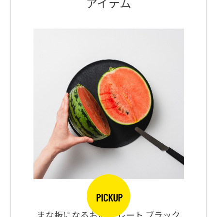
アイテム
PICKUP
口大辞典
まな板になるお皿 プレート ブラック
まるで