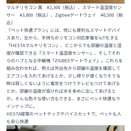
マルチリモコン 黒 ¥2,300（税込）
、
スマート温湿度セン
サー ¥3,800（税込）
、
Zigbeeゲートウェイ ¥6,500（税
込）
『
ペット快適プラン
』には、他にも便利なスマートデバイ
スあり。左から、手持ちのリモコン対応家電をIoT化する
『
HESTAマルチリモコン
』、どこからでも部屋の温度と湿
度が確認できる『
スマート温湿度センサー
』、そしてそれ
らのハブとなる中継機『
ZIGBEEゲートウェイ
』。これらを
組み合わせれば、例えば外出先から部屋の温度を確認して
エアコンを入れてあげるとか、少し帰りが遅くなりそうな
時は寂しくないように電気をつけてテレビもつけてあげる
とか、部屋の温度が高ければ水を多めに出してあげると
か。そんな色々な使い方もできる、まさにペット快適なラ
インナップに。
HESTA提案のペットテックデバイスセットで、ペットも人
も安心快適