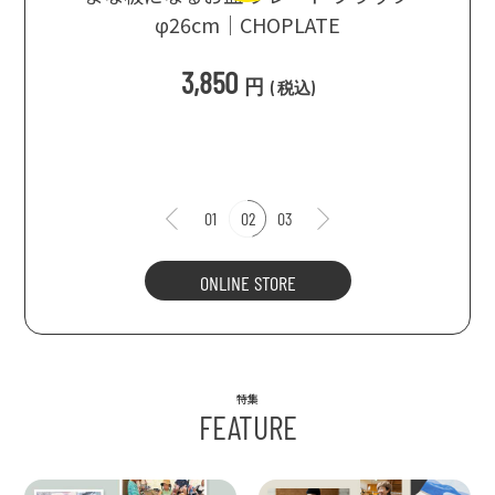
シングス
φ26cm｜CHOPLATE
3種飲
3,850
円
(
税込
)
1
01
02
03
ONLINE STORE
特集
FEATURE