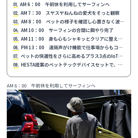
AM 6：00 午前休を利用してサーフィンへ
1
AM 7：30 スヤスヤねんねの愛犬をそっと観察
2
AM 8：00 ペットの様子を確認し心置きなく波に
3
乗る
AM 10：00 サーフィンの合間に餌やり完了
4
AM 11：00 身も心もシャキッとクリアに整えて
5
仕事場へ
PM 13：00 遠隔声がけ機能で仕事場からもコミ
6
ュニケーション
ペットの快適性をさらに高めるプラス3点のIoTデ
7
バイス
HESTA提案のペットテックデバイスセットで、ペ
8
ットも人も安心快適
AM 6：00 午前休を利用してサーフィンへ