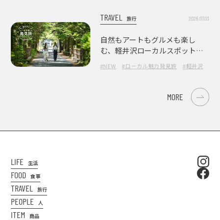
TRAVEL
2026.07.03
旅行
自然もアートもグルメも楽し
む、軽井沢ローカルスポット巡
り
#NEW
#ローカル魅力発見旅
#軽井沢
#長
MORE
LIFE
生活
FOOD
食事
TRAVEL
旅行
PEOPLE
人
ITEM
商品