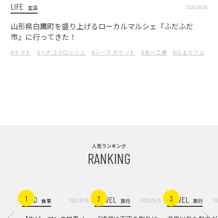
LIFE
2025.08.06
生活
山形県白鷹町を盛り上げるローカルマルシェ『ふだふだ
市』に行ってきた！
#トマト
#ヘナコクロッシェ
#シーズ ポケット
#あべ工房
#はるカフェ
#
人気ランキング
RANKING
FOOD
TRAVEL
TRAVEL
1
2
3
2023.10.16
2026.05.15
20
食事
旅行
旅行