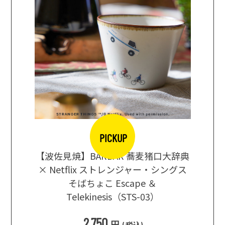
PICKUP
【波佐見焼】BARBAR 蕎麦猪口大辞典
地ビール
まな板
× Netflix ストレンジャー・シングス
箱根セレ
そばちょこ Escape ＆
Telekinesis（STS-03）
込
)
2,750
円