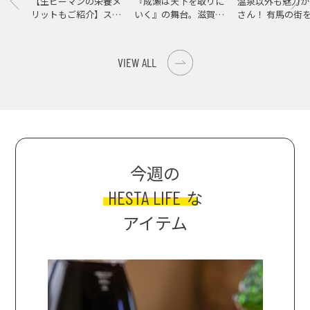
【生ピーマンの栄養メ
『成瀬は天下を取りに
温泉以外も魅力が
リットもご紹介】スパ
いく』の舞台。滋賀県
さん！ 有馬の街
イス際立つ、生ピーマ
大津の街をめぐる聖地
ンの肉詰めレシピ！
巡礼旅
VIEW ALL
今週の
HESTA LIFE
な
アイテム