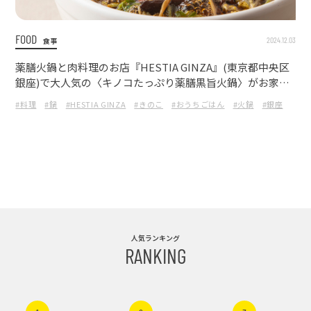
FOOD
2024.12.03
食事
薬膳火鍋と肉料理のお店『HESTIA GINZA』(東京都中央区
銀座)で大人気の〈キノコたっぷり薬膳黒旨火鍋〉がお家で
簡単に楽しめる！
#料理
#鍋
#HESTIA GINZA
#きのこ
#おうちごはん
#火鍋
#銀座
人気ランキング
RANKING