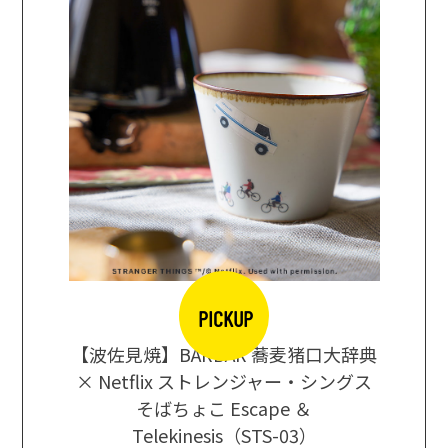
PICKUP
【波佐見焼】BARBAR 蕎麦猪口大辞典
地ビール
まな板
× Netflix ストレンジャー・シングス
箱根セレ
そばちょこ Escape ＆
Telekinesis（STS-03）