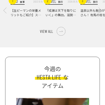
FOOD
TRAVEL
TRAVEL
1
2
3
2023.10.16
2026.05.15
20
食事
旅行
旅行
【生ピーマンの栄養メ
『成瀬は天下を取りに
温泉以外も魅力が
リットもご紹介】スパ
いく』の舞台。滋賀県
さん！ 有馬の街
イス際立つ、生ピーマ
大津の街をめぐる聖地
ンの肉詰めレシピ！
巡礼旅
VIEW ALL
今週の
HESTA LIFE
な
アイテム