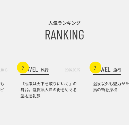
人気ランキング
RANKING
2
3
TRAVEL
TRAVEL
旅行
旅行
.10.16
2026.05.15
トも
『成瀬は天下を取りにいく』の
温泉以外も魅力がた
ピ
舞台。滋賀県大津の街をめぐる
馬の街を探検
聖地巡礼旅