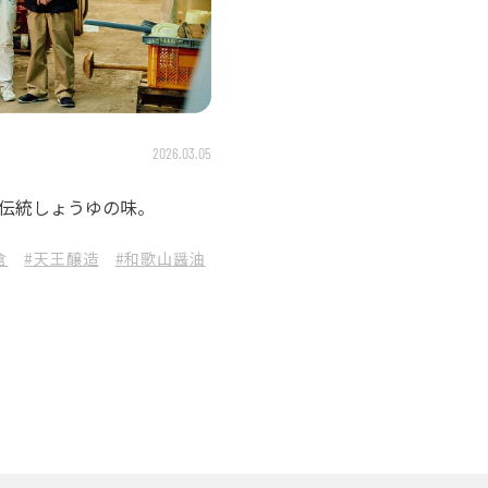
2026.03.05
く伝統しょうゆの味。
倉
#天王醸造
#和歌山醤油
#木桶仕込み
#天然醸造
#再仕込