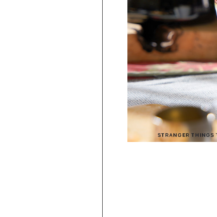
PICKUP
旅行気分♪ 強羅の地ビール 3種飲み比べ
セット ｜HESTA 箱根セレクト
980
2,480
円 ～
円
(
税込
)