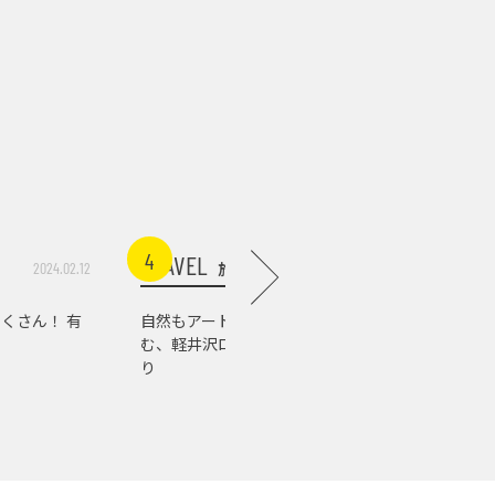
4
5
TRAVEL
TRAVEL
旅行
2024.02.12
2026.07.03
くさん！ 有
自然もアートもグルメも楽し
軽井沢の
む、軽井沢ローカルスポット巡
店。『佐
り
の肉の美