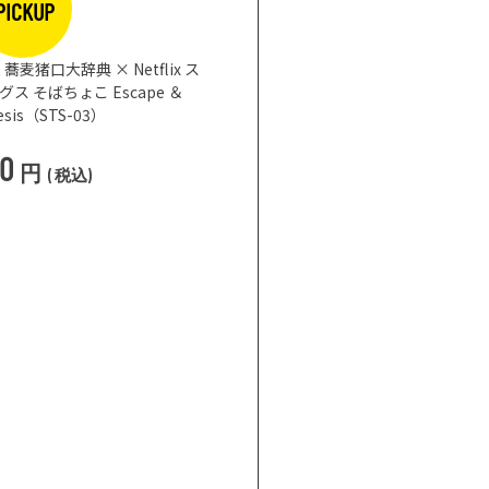
PICKUP
蕎麦猪口大辞典 × Netflix ス
 そばちょこ Escape ＆
nesis（STS-03）
50
円
(
税込
)