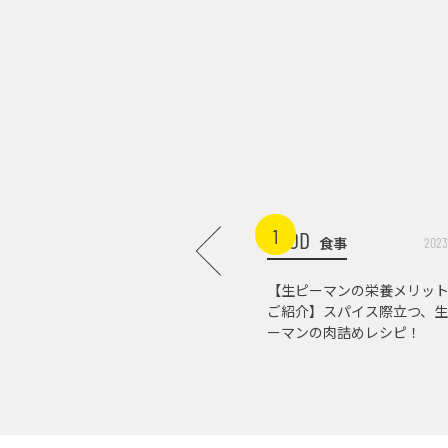
1
FOOD
食事
2023
【生ピーマンの栄養メリッ
ご紹介】スパイス際立つ、生
ーマンの肉詰めレシピ！