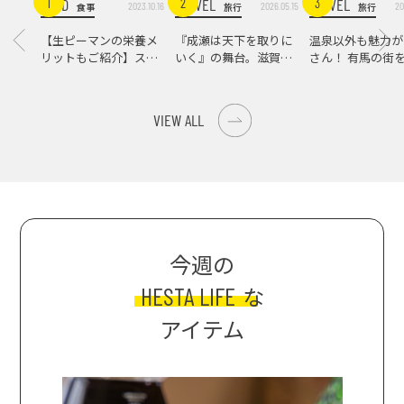
FOOD
TRAVEL
TRAVEL
1
2
3
2023.10.16
2026.05.15
20
食事
旅行
旅行
【生ピーマンの栄養メ
『成瀬は天下を取りに
温泉以外も魅力が
リットもご紹介】スパ
いく』の舞台。滋賀県
さん！ 有馬の街
イス際立つ、生ピーマ
大津の街をめぐる聖地
ンの肉詰めレシピ！
巡礼旅
VIEW ALL
今週の
HESTA LIFE
な
アイテム