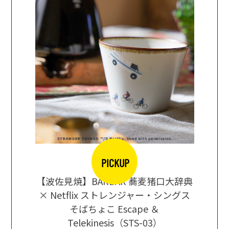
PICKUP
【波佐見焼】BARBAR 蕎麦猪口大辞典
地ビール
まな板
× Netflix ストレンジャー・シングス
箱根セレ
そばちょこ Escape ＆
Telekinesis（STS-03）