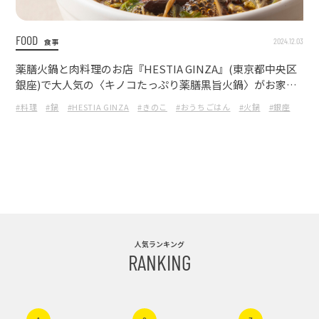
FOOD
2024.12.03
食事
薬膳火鍋と肉料理のお店『HESTIA GINZA』(東京都中央区
銀座)で大人気の〈キノコたっぷり薬膳黒旨火鍋〉がお家で
簡単に楽しめる！
#料理
#鍋
#HESTIA GINZA
#きのこ
#おうちごはん
#火鍋
#銀座
人気ランキング
RANKING