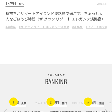
TRAVEL
2025.11.18
旅行
都市ちかリゾートアイランド淡路島で過ごす、ちょっと大
人なごほうび時間〈ザ グラン リゾート エレガンテ淡路島〉
#兵庫県
#ザ グラン リゾート エレガンテ淡路島
#淡路島
#リゾートホテル
人気ランキング
RANKING
FOOD
TRAVEL
TRAVEL
1
2
3
2023.10.16
2026.05.15
20
食事
旅行
旅行