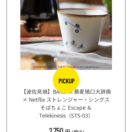
PICKUP
【波佐見焼】BARBAR 蕎麦猪口大辞典
地ビール
まな板
× Netflix ストレンジャー・シングス
箱根セレ
そばちょこ Escape ＆
Telekinesis（STS-03）
込
)
2,750
円