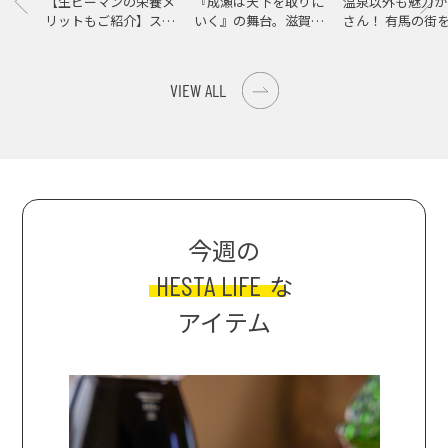
【生ピーマンの栄養メ
『成瀬は天下を取りに
温泉以外も魅力が
リットもご紹介】スパ
いく』の舞台。滋賀県
さん！ 有馬の街
イス際立つ、生ピーマ
大津の街をめぐる聖地
ンの肉詰めレシピ！
巡礼旅
VIEW ALL
今週の
HESTA LIFE
な
アイテム