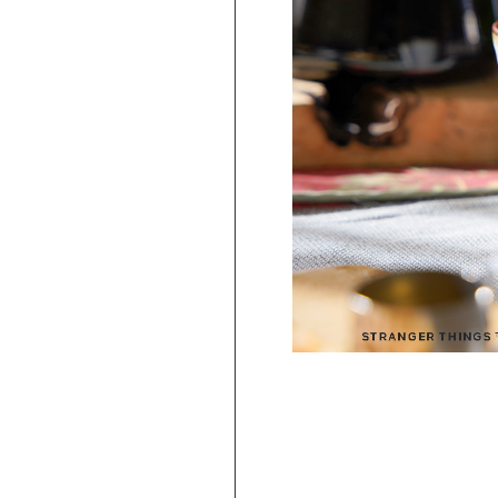
PICKUP
旅行気分♪ 強羅の地ビール 3種飲み比べ
セット ｜HESTA 箱根セレクト
980
2,480
円 ～
円
(
税込
)