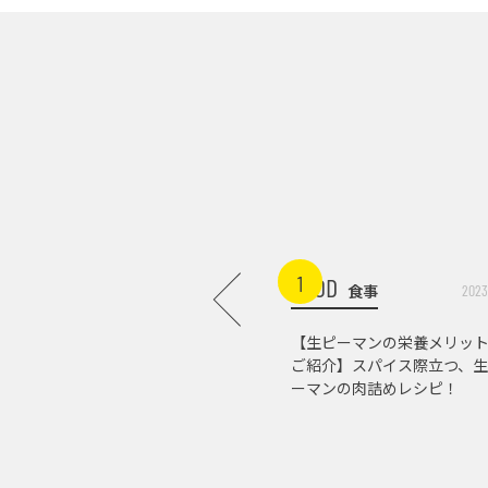
1
FOOD
食事
2023
【生ピーマンの栄養メリッ
ご紹介】スパイス際立つ、生
ーマンの肉詰めレシピ！