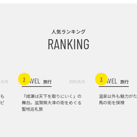
人気ランキング
RANKING
2
3
TRAVEL
TRAVEL
旅行
旅行
.10.16
2026.05.15
トも
『成瀬は天下を取りにいく』の
温泉以外も魅力がた
ピ
舞台。滋賀県大津の街をめぐる
馬の街を探検
聖地巡礼旅