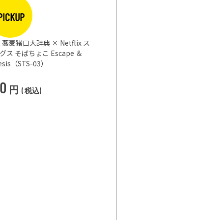
PICKUP
蕎麦猪口大辞典 × Netflix ス
 そばちょこ Escape ＆
nesis（STS-03）
50
円
(
税込
)