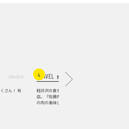
4
5
TRAVEL
TRAVEL
旅行
2024.02.12
2026.07.10
くさん！ 有
軽井沢の食を支える老舗精肉
自然もア
店。『佐藤肉店』で知る、信州
む、軽井
の肉の美味しさ
り