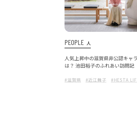
PEOPLE
人
人気上昇中の滋賀県非公認キャ
は？ 池田裕子のふれあい訪問記
#滋賀県
#近江舞子
#HESTA LI