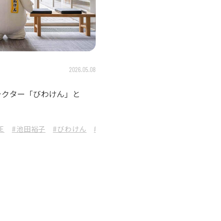
2026.05.08
ラクター「びわけん」と
FE
#池田裕子
#びわけん
#滋賀県非公認キャラクター
#ご当地