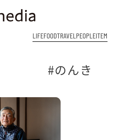
LIFE
FOOD
TRAVEL
PEOPLE
ITEM
#のんき