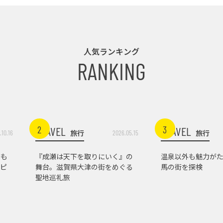
人気ランキング
RANKING
2
3
TRAVEL
TRAVEL
旅行
旅行
.10.16
2026.05.15
トも
『成瀬は天下を取りにいく』の
温泉以外も魅力がた
ピ
舞台。滋賀県大津の街をめぐる
馬の街を探検
聖地巡礼旅