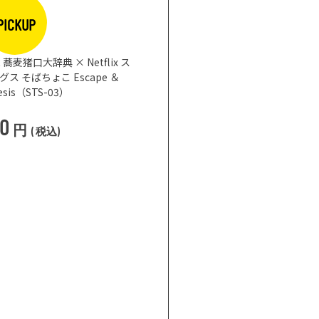
PICKUP
蕎麦猪口大辞典 × Netflix ス
 そばちょこ Escape ＆
nesis（STS-03）
50
円
(
税込
)