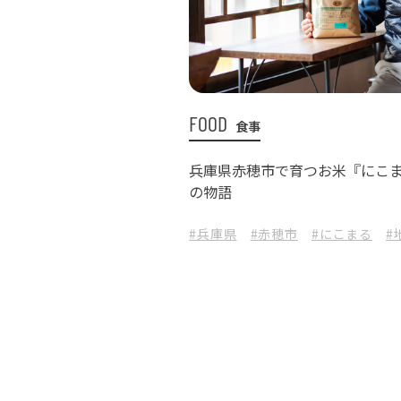
FOOD
食事
兵庫県赤穂市で育つお米『にこ
の物語
#兵庫県
#赤穂市
#にこまる
#