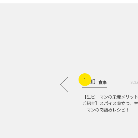
1
FOOD
食事
2023
【生ピーマンの栄養メリッ
ご紹介】スパイス際立つ、生
ーマンの肉詰めレシピ！