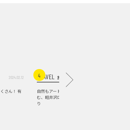
4
5
TRAVEL
TRAVEL
旅行
2024.02.12
2026.07.03
くさん！ 有
自然もアートもグルメも楽し
軽井沢の
む、軽井沢ローカルスポット巡
店。『佐
り
の肉の美