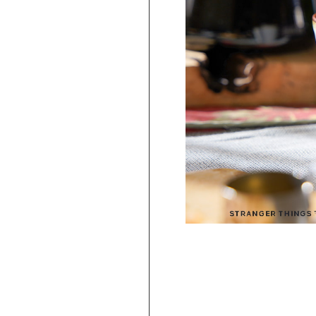
PICKUP
旅行気分♪ 強羅の地ビール 3種飲み比べ
セット ｜HESTA 箱根セレクト
980
2,480
円 ～
円
(
税込
)