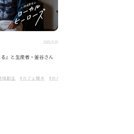
2025.11.07
まる』と生産者・釜谷さん
地域創生
#カフェ暖木
#のんき
#ヘアリーベッチ
#土耕栽培