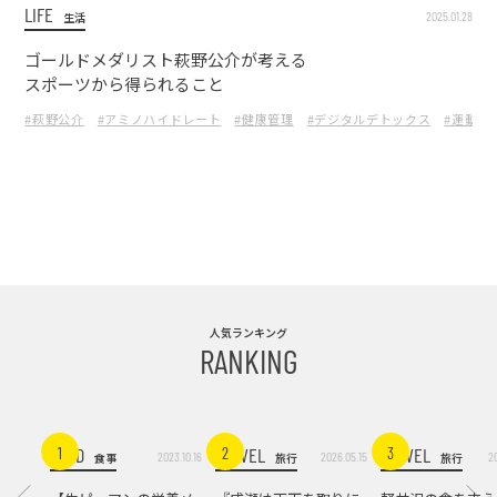
LIFE
2025.01.28
生活
ゴールドメダリスト萩野公介が考える
スポーツから得られること
#萩野公介
#アミノハイドレート
#健康管理
#デジタルデトックス
#運動習
人気ランキング
RANKING
FOOD
TRAVEL
TRAVEL
1
2
3
2023.10.16
2026.05.15
2
食事
旅行
旅行