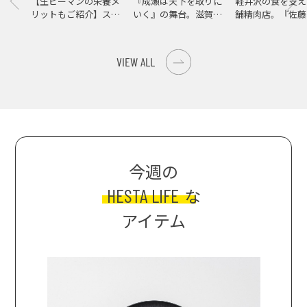
【生ピーマンの栄養メ
『成瀬は天下を取りに
軽井沢の食を支え
リットもご紹介】スパ
いく』の舞台。滋賀県
舗精肉店。『佐藤
イス際立つ、生ピーマ
大津の街をめぐる聖地
店』で知る、信州
ンの肉詰めレシピ！
巡礼旅
の美味しさ
VIEW ALL
今週の
HESTA LIFE
な
アイテム