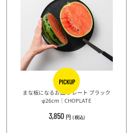
PICKUP
口大辞典
まな板になるお皿 プレート ブラック
まるで
シングス
φ26cm｜CHOPLATE
3種飲
3,850
円
(
税込
)
1