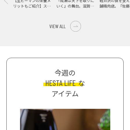
【生ピーマンの栄養メ
『成瀬は天下を取りに
軽井沢の食を支え
リットもご紹介】スパ
いく』の舞台。滋賀県
舗精肉店。『佐藤
イス際立つ、生ピーマ
大津の街をめぐる聖地
店』で知る、信州
ンの肉詰めレシピ！
巡礼旅
の美味しさ
VIEW ALL
今週の
HESTA LIFE
な
アイテム