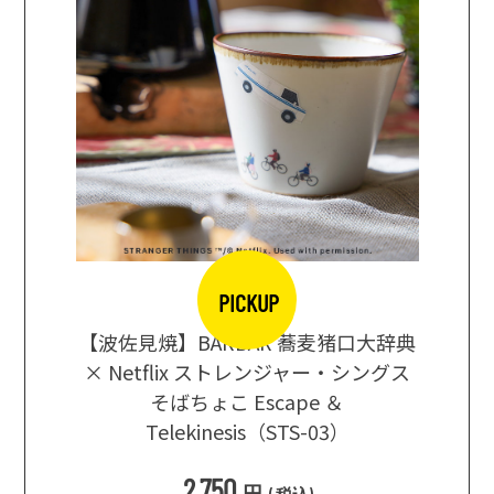
PICKUP
【波佐見焼】BARBAR 蕎麦猪口大辞典
地ビール
まな板
× Netflix ストレンジャー・シングス
箱根セレ
そばちょこ Escape ＆
Telekinesis（STS-03）
込
)
2,750
円