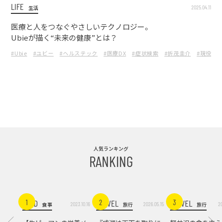
LIFE
2025.04.11
生活
医療と人をつなぐやさしいテクノロジー。
Ubieが描く“未来の健康”とは？
#Ubie
#ユビー
#ヘルステック
#医療DX
#症状検索
#折茂圭介
#現役医
人気ランキング
RANKING
FOOD
TRAVEL
TRAVEL
1
2
3
2023.10.16
2026.05.15
2
食事
旅行
旅行