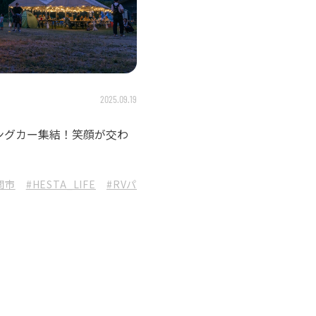
2025.09.19
ングカー集結！笑顔が交わ
関市
#HESTA_LIFE
#RVパークHESTA板取川温泉
#板取川温泉