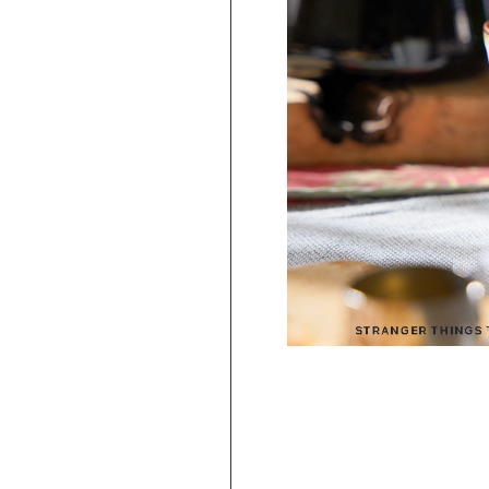
PICKUP
旅行気分♪ 強羅の地ビール 3種飲み比べ
セット ｜HESTA 箱根セレクト
980
2,480
円 ～
円
(
税込
)