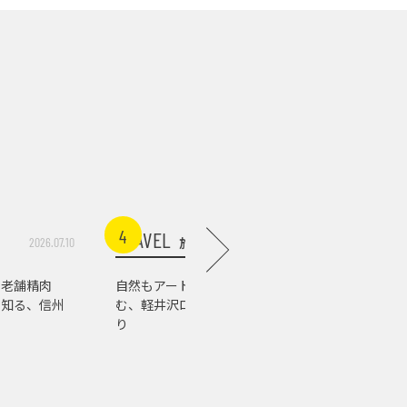
4
5
TRAVEL
TRAVEL
旅行
2026.07.10
2026.07.03
る老舗精肉
自然もアートもグルメも楽し
温泉以外も
で知る、信州
む、軽井沢ローカルスポット巡
馬の街を
り