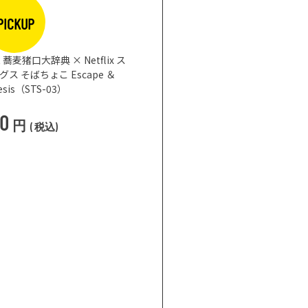
PICKUP
蕎麦猪口大辞典 × Netflix ス
 そばちょこ Escape ＆
nesis（STS-03）
50
円
(
税込
)