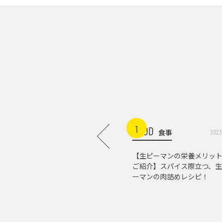
1
FOOD
食事
2023
【生ピーマンの栄養メリッ
ご紹介】スパイス際立つ、生
ーマンの肉詰めレシピ！