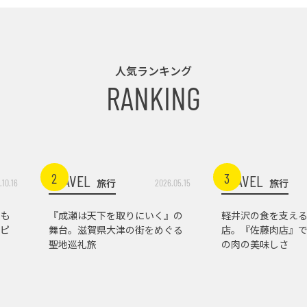
人気ランキング
RANKING
2
3
TRAVEL
TRAVEL
旅行
旅行
.10.16
2026.05.15
トも
『成瀬は天下を取りにいく』の
軽井沢の食を支え
ピ
舞台。滋賀県大津の街をめぐる
店。『佐藤肉店』
聖地巡礼旅
の肉の美味しさ