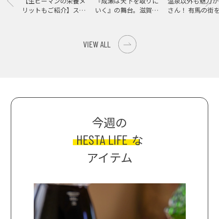
【生ピーマンの栄養メ
『成瀬は天下を取りに
温泉以外も魅力が
リットもご紹介】スパ
いく』の舞台。滋賀県
さん！ 有馬の街
イス際立つ、生ピーマ
大津の街をめぐる聖地
ンの肉詰めレシピ！
巡礼旅
VIEW ALL
今週の
HESTA LIFE
な
アイテム