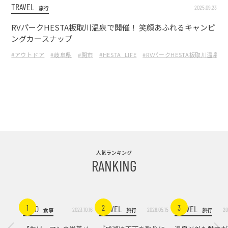
TRAVEL
2025.09.23
旅行
RVパークHESTA板取川温泉で開催！ 笑顔あふれるキャンピ
ングカースナップ
#アウトドア
#岐阜県
#関市
#HESTA_LIFE
#RVパークHESTA板取川温泉
人気ランキング
RANKING
FOOD
TRAVEL
TRAVEL
1
2
3
2023.10.16
2026.05.15
20
食事
旅行
旅行