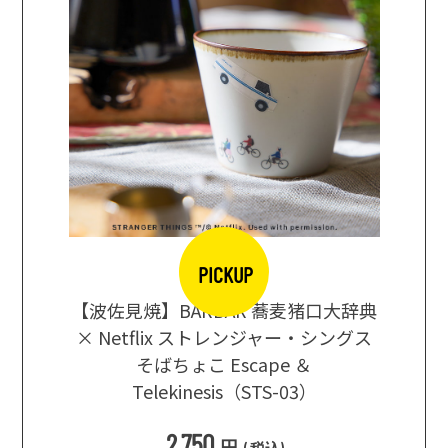
PICKUP
【波佐見焼】BARBAR 蕎麦猪口大辞典
地ビール
まな板
× Netflix ストレンジャー・シングス
箱根セレ
そばちょこ Escape ＆
Telekinesis（STS-03）
込
)
2,750
円