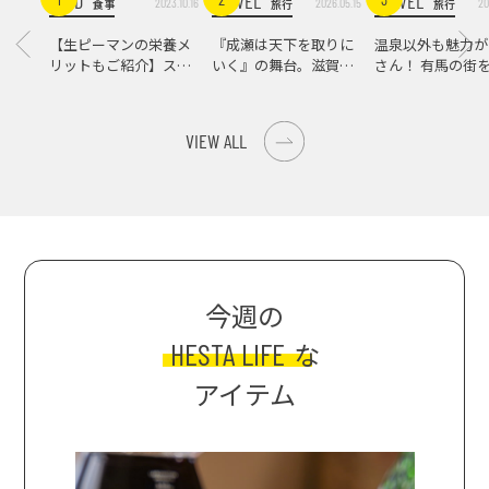
FOOD
TRAVEL
TRAVEL
2023.10.16
2026.05.15
20
食事
旅行
旅行
【生ピーマンの栄養メ
『成瀬は天下を取りに
温泉以外も魅力が
リットもご紹介】スパ
いく』の舞台。滋賀県
さん！ 有馬の街
イス際立つ、生ピーマ
大津の街をめぐる聖地
ンの肉詰めレシピ！
巡礼旅
VIEW ALL
今週の
HESTA LIFE
な
アイテム