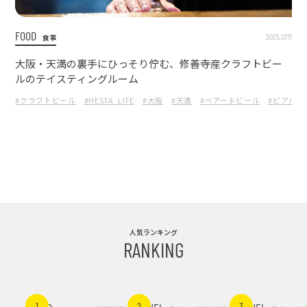
FOOD
2025.07.11
食事
大阪・天満の裏手にひっそり佇む、修善寺産クラフトビー
ルのテイスティングルーム
#クラフトビール
#HESTA_LIFE
#大阪
#天満
#ベアードビール
#ビアバー
人気ランキング
RANKING
1
2
3