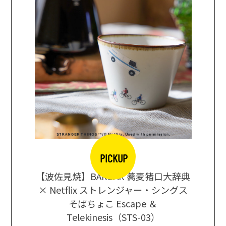
PICKUP
【波佐見焼】BARBAR 蕎麦猪口大辞典
地ビール
まな板
× Netflix ストレンジャー・シングス
箱根セレ
そばちょこ Escape ＆
Telekinesis（STS-03）