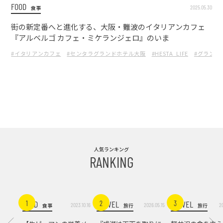
FOOD
2025.05.30
食事
街の新定番へと進化する、大阪・難波のイタリアンカフェ
『アルベルゴ カフェ・ミケランジェロ』のいま
#イタリアンカフェ
#センタラグランドホテル大阪
#HESTA_LIFE
#グランド
人気ランキング
RANKING
FOOD
TRAVEL
TRAVEL
1
2
3
2023.10.16
2026.05.15
2
食事
旅行
旅行