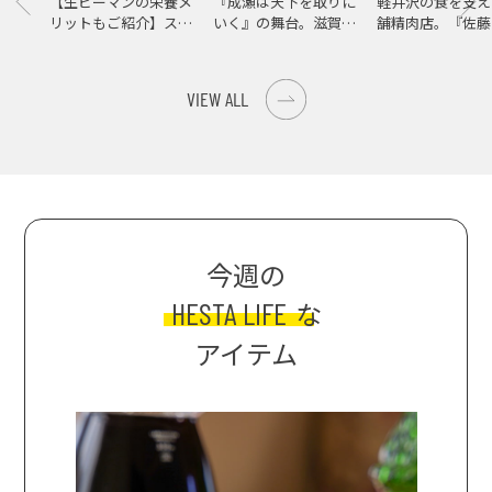
【生ピーマンの栄養メ
『成瀬は天下を取りに
軽井沢の食を支え
リットもご紹介】スパ
いく』の舞台。滋賀県
舗精肉店。『佐藤
イス際立つ、生ピーマ
大津の街をめぐる聖地
店』で知る、信州
ンの肉詰めレシピ！
巡礼旅
の美味しさ
VIEW ALL
今週の
HESTA LIFE
な
アイテム