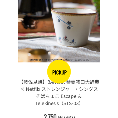
PICKUP
【波佐見焼】BARBAR 蕎麦猪口大辞典
地ビール
まな板
× Netflix ストレンジャー・シングス
箱根セレ
そばちょこ Escape ＆
Telekinesis（STS-03）
込
)
2,750
円