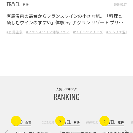
TRAVEL
2026.03.27
旅行
有馬温泉の高台からフランスワインの小さな旅。「料理と
楽しむワインのすすめ」体験 by ザ グラン リゾート プリン
セス有馬・紙谷ソムリエ監修
#有馬温泉
#フランスワイン体験フェア
#ワインペアリング
#ソムリエ監修
人気ランキング
RANKING
FOOD
TRAVEL
TRAVEL
1
2
3
2023.10.16
2026.05.15
2
食事
旅行
旅行