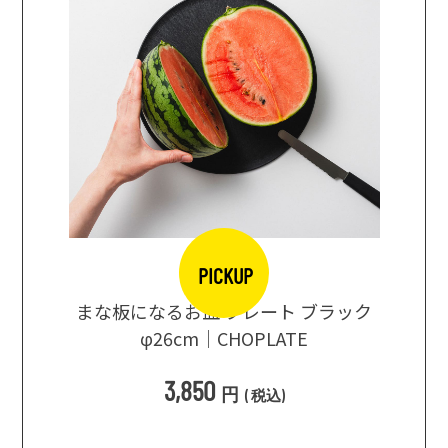
PICKUP
口大辞典
まな板になるお皿 プレート ブラック
まるで
シングス
φ26cm｜CHOPLATE
3種飲
3,850
円
(
税込
)
1