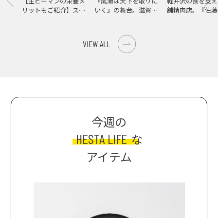
【生ピーマンの栄養メ
『成瀬は天下を取りに
軽井沢の食を支え
リットもご紹介】スパ
いく』の舞台。滋賀県
舗精肉店。『佐藤
イス際立つ、生ピーマ
大津の街をめぐる聖地
店』で知る、信州
ンの肉詰めレシピ！
巡礼旅
の美味しさ
VIEW ALL
今週の
HESTA LIFE
な
アイテム