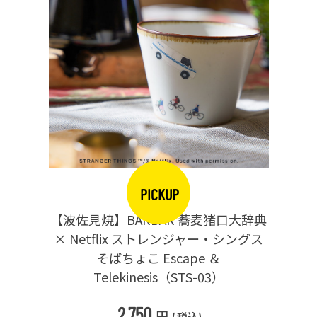
PICKUP
【波佐見焼】BARBAR 蕎麦猪口大辞典
地ビール
まな板
× Netflix ストレンジャー・シングス
箱根セレ
そばちょこ Escape ＆
Telekinesis（STS-03）
込
)
2,750
円