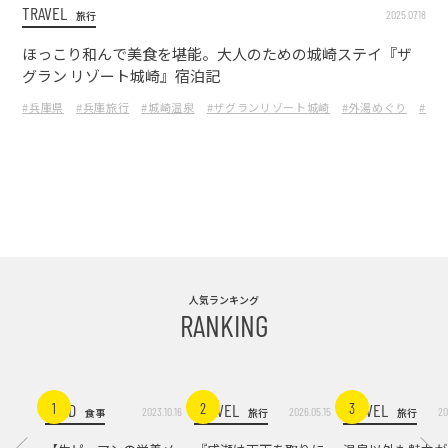
TRAVEL
2025.07.18
旅行
ほっこり和んで美食を堪能。大人のための城崎ステイ『ザ
グラン リゾート城崎』宿泊記
#兵庫県
#兵庫旅行
#城崎温泉
#ザグランリゾート城崎
#外湯めぐり
#温
人気ランキング
RANKING
FOOD
TRAVEL
TRAVEL
1
2
3
2023.10.16
2026.05.15
20
食事
旅行
旅行