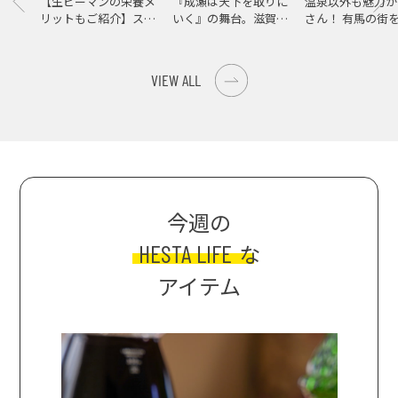
【生ピーマンの栄養メ
『成瀬は天下を取りに
温泉以外も魅力が
リットもご紹介】スパ
いく』の舞台。滋賀県
さん！ 有馬の街
イス際立つ、生ピーマ
大津の街をめぐる聖地
ンの肉詰めレシピ！
巡礼旅
VIEW ALL
今週の
HESTA LIFE
な
アイテム