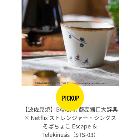
PICKUP
【波佐見焼】BARBAR 蕎麦猪口大辞典
地ビール
まな板
× Netflix ストレンジャー・シングス
箱根セレ
そばちょこ Escape ＆
Telekinesis（STS-03）