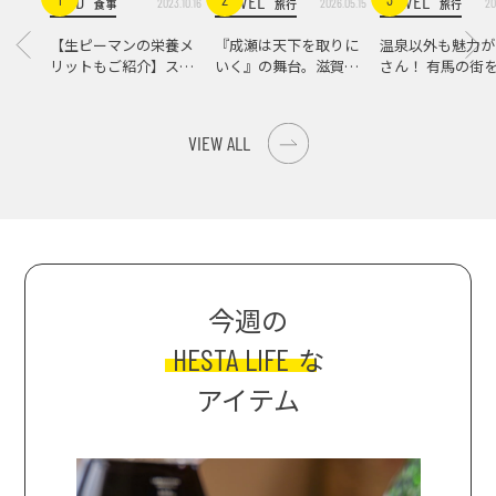
FOOD
TRAVEL
TRAVEL
2023.10.16
2026.05.15
20
食事
旅行
旅行
【生ピーマンの栄養メ
『成瀬は天下を取りに
温泉以外も魅力が
リットもご紹介】スパ
いく』の舞台。滋賀県
さん！ 有馬の街
イス際立つ、生ピーマ
大津の街をめぐる聖地
ンの肉詰めレシピ！
巡礼旅
VIEW ALL
今週の
HESTA LIFE
な
アイテム