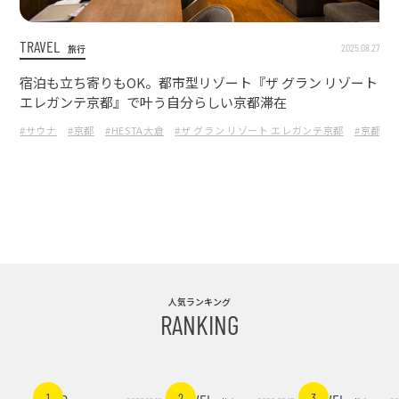
TRAVEL
2025.08.27
旅行
宿泊も立ち寄りもOK。都市型リゾート『ザ グラン リゾート
エレガンテ京都』で叶う自分らしい京都滞在
#サウナ
#京都
#HESTA大倉
#ザ グラン リゾート エレガンテ京都
#京都ホ
人気ランキング
RANKING
1
2
3