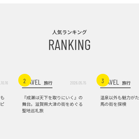
人気ランキング
RANKING
2
3
TRAVEL
TRAVEL
旅行
旅行
.10.16
2026.05.15
トも
『成瀬は天下を取りにいく』の
温泉以外も魅力がた
ピ
舞台。滋賀県大津の街をめぐる
馬の街を探検
聖地巡礼旅