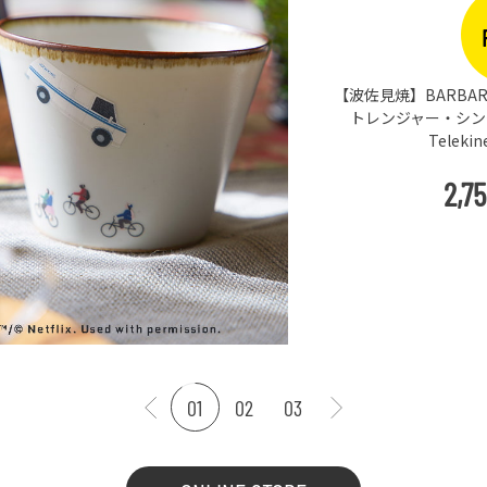
PICKUP
BARBAR 蕎麦猪口大辞典 × Netflix ス
ャー・シングス そばちょこ Escape ＆
Telekinesis（STS-03）
2,750
円
(
税込
)
01
02
03