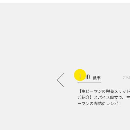
1
FOOD
食事
2023
【生ピーマンの栄養メリッ
ご紹介】スパイス際立つ、生
ーマンの肉詰めレシピ！