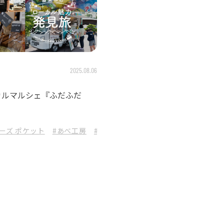
2025.08.06
カルマルシェ『ふだふだ
ーズ ポケット
#あべ工房
#はるカフェ
#山葡萄工房
#やさい畑