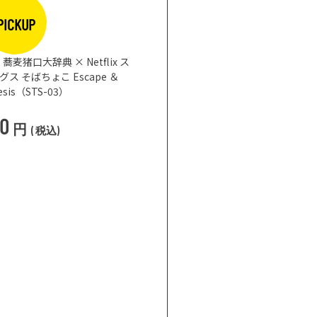
まな板になるお皿 
3,