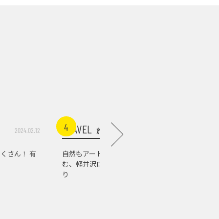
4
5
TRAVEL
TRAVEL
旅行
2024.02.12
2026.07.03
くさん！ 有
自然もアートもグルメも楽し
軽井沢の
む、軽井沢ローカルスポット巡
店。『佐
り
の肉の美