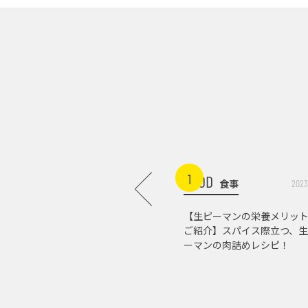
1
FOOD
食事
2023
【生ピーマンの栄養メリッ
ご紹介】スパイス際立つ、生
ーマンの肉詰めレシピ！