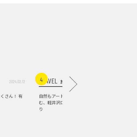
4
5
TRAVEL
TRAVEL
旅行
2024.02.12
2026.07.03
くさん！ 有
自然もアートもグルメも楽し
軽井沢の
む、軽井沢ローカルスポット巡
店。『佐
り
の肉の美