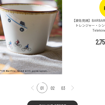
PICKUP
BARBAR 蕎麦猪口大辞典 × Netflix ス
ャー・シングス そばちょこ Escape ＆
Telekinesis（STS-03）
2,750
円
(
税込
)
01
02
03