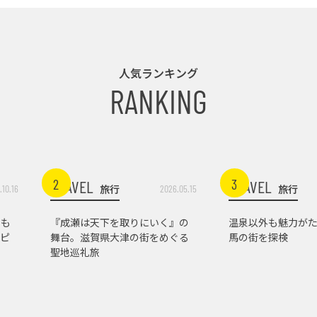
人気ランキング
RANKING
2
3
TRAVEL
TRAVEL
旅行
旅行
.10.16
2026.05.15
トも
『成瀬は天下を取りにいく』の
温泉以外も魅力がた
ピ
舞台。滋賀県大津の街をめぐる
馬の街を探検
聖地巡礼旅