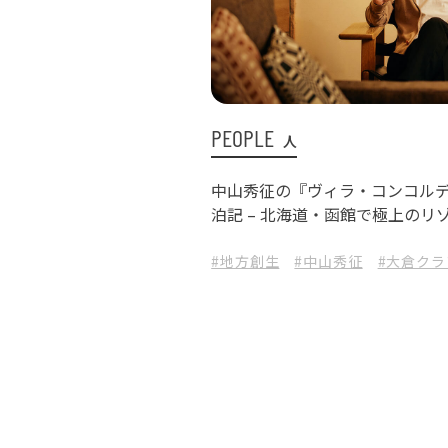
PEOPLE
人
中山秀征の『ヴィラ・コンコル
泊記 – 北海道・函館で極上のリ
#地方創生
#中山秀征
#大倉ク