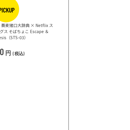
まな板になるお皿 
3,