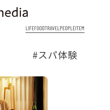
LIFE
FOOD
TRAVEL
PEOPLE
ITEM
#スパ体験