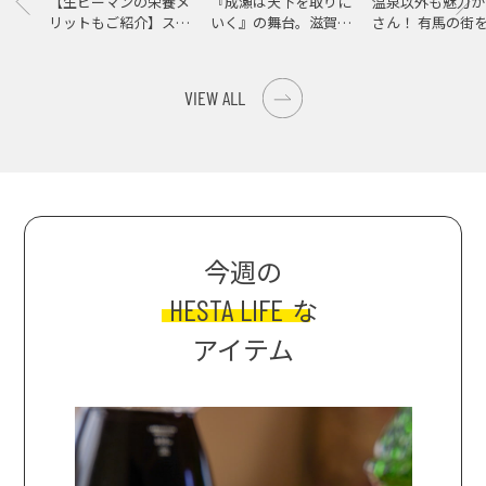
【生ピーマンの栄養メ
『成瀬は天下を取りに
温泉以外も魅力が
リットもご紹介】スパ
いく』の舞台。滋賀県
さん！ 有馬の街
イス際立つ、生ピーマ
大津の街をめぐる聖地
ンの肉詰めレシピ！
巡礼旅
VIEW ALL
今週の
HESTA LIFE
な
アイテム