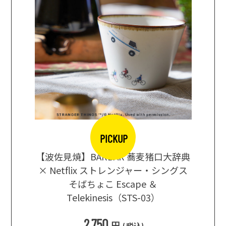
PICKUP
【波佐見焼】BARBAR 蕎麦猪口大辞典
地ビール
まな板
× Netflix ストレンジャー・シングス
箱根セレ
そばちょこ Escape ＆
Telekinesis（STS-03）
込
)
2,750
円