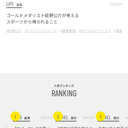
LIFE
2025.01.28
生活
ゴールドメダリスト萩野公介が考える
スポーツから得られること
#萩野公介
#アミノハイドレート
#健康管理
#デジタルデトックス
#運動習
人気ランキング
RANKING
FOOD
TRAVEL
TRAVEL
1
2
3
2023.10.16
2026.05.15
20
食事
旅行
旅行