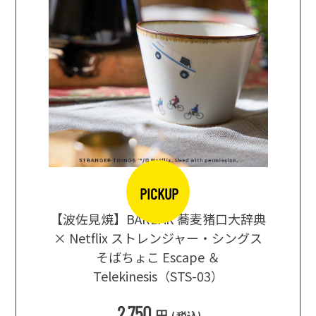
PICKUP
【波佐見焼】BARBAR 蕎麦猪口大辞典
地ビール
まな板
× Netflix ストレンジャー・シングス
箱根セレ
そばちょこ Escape ＆
Telekinesis（STS-03）
込
)
2,750
円