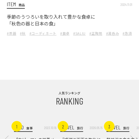
ITEM
2024.11.01
商品
季節のうつろいを取り入れて豊かな食卓に
「秋色の器と日本の食」
#茶器
#秋
#コーディネート
#食卓
#SALIU
#正陶苑
#湯呑み
#急須
人気ランキング
RANKING
FOOD
TRAVEL
TRAVEL
1
2
3
2023.10.16
2026.05.15
2
食事
旅行
旅行