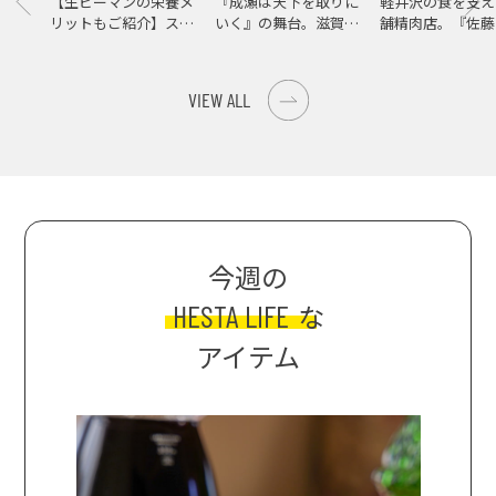
【生ピーマンの栄養メ
『成瀬は天下を取りに
軽井沢の食を支え
リットもご紹介】スパ
いく』の舞台。滋賀県
舗精肉店。『佐藤
イス際立つ、生ピーマ
大津の街をめぐる聖地
店』で知る、信州
ンの肉詰めレシピ！
巡礼旅
の美味しさ
VIEW ALL
今週の
HESTA LIFE
な
アイテム