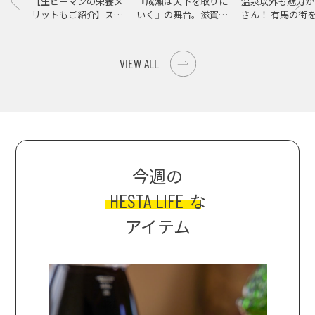
【生ピーマンの栄養メ
『成瀬は天下を取りに
温泉以外も魅力が
リットもご紹介】スパ
いく』の舞台。滋賀県
さん！ 有馬の街
イス際立つ、生ピーマ
大津の街をめぐる聖地
ンの肉詰めレシピ！
巡礼旅
VIEW ALL
今週の
HESTA LIFE
な
アイテム