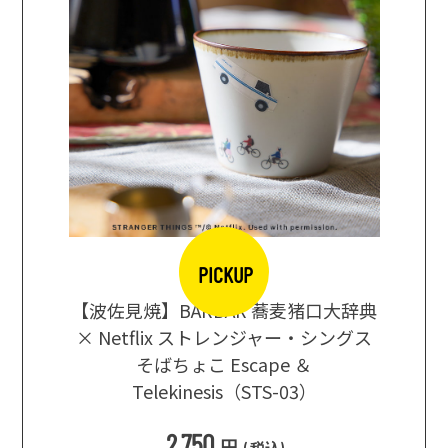
PICKUP
【波佐見焼】BARBAR 蕎麦猪口大辞典
地ビール
まな板
× Netflix ストレンジャー・シングス
箱根セレ
そばちょこ Escape ＆
Telekinesis（STS-03）
込
)
2,750
円