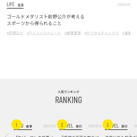
LIFE
2025.01.28
生活
ゴールドメダリスト萩野公介が考える
スポーツから得られること
#萩野公介
#アミノハイドレート
#健康管理
#デジタルデトックス
#運動習
人気ランキング
RANKING
FOOD
TRAVEL
TRAVEL
1
2
3
2023.10.16
2026.05.15
20
食事
旅行
旅行