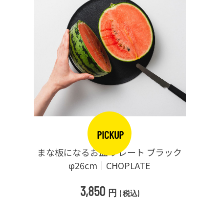
PICKUP
口大辞典
まな板になるお皿 プレート ブラック
まるで
シングス
φ26cm｜CHOPLATE
3種飲
3,850
円
(
税込
)
1