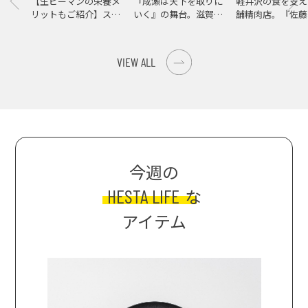
【生ピーマンの栄養メ
『成瀬は天下を取りに
軽井沢の食を支え
リットもご紹介】スパ
いく』の舞台。滋賀県
舗精肉店。『佐藤
イス際立つ、生ピーマ
大津の街をめぐる聖地
店』で知る、信州
ンの肉詰めレシピ！
巡礼旅
の美味しさ
VIEW ALL
今週の
HESTA LIFE
な
アイテム