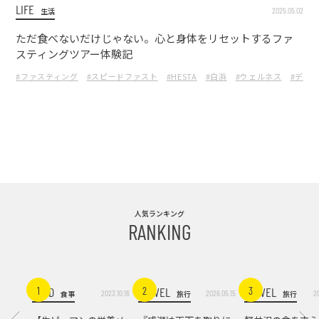
LIFE
2025.05.02
生活
ただ食べないだけじゃない。心と身体をリセットするファ
スティングツアー体験記
#ファスティング
#スピードファスト
#HESTA
#白浜
#ウェルネス
#デト
人気ランキング
RANKING
FOOD
TRAVEL
TRAVEL
1
2
3
2023.10.16
2026.05.15
2
食事
旅行
旅行