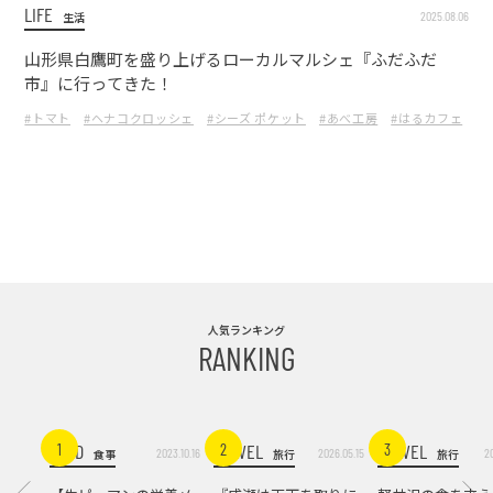
LIFE
2025.08.06
生活
山形県白鷹町を盛り上げるローカルマルシェ『ふだふだ
市』に行ってきた！
#トマト
#ヘナコクロッシェ
#シーズ ポケット
#あべ工房
#はるカフェ
#
人気ランキング
RANKING
FOOD
TRAVEL
TRAVEL
1
2
3
2023.10.16
2026.05.15
2
食事
旅行
旅行