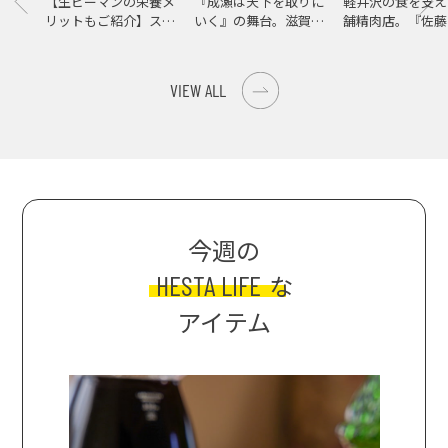
【生ピーマンの栄養メ
『成瀬は天下を取りに
軽井沢の食を支え
リットもご紹介】スパ
いく』の舞台。滋賀県
舗精肉店。『佐藤
イス際立つ、生ピーマ
大津の街をめぐる聖地
店』で知る、信州
ンの肉詰めレシピ！
巡礼旅
の美味しさ
VIEW ALL
今週の
HESTA LIFE
な
アイテム