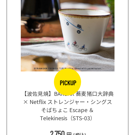
PICKUP
【波佐見焼】BARBAR 蕎麦猪口大辞典
地ビール
まな板
× Netflix ストレンジャー・シングス
箱根セレ
そばちょこ Escape ＆
Telekinesis（STS-03）
込
)
2,750
円