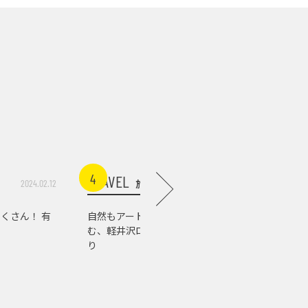
4
5
TRAVEL
TRAVEL
旅行
2024.02.12
2026.07.03
くさん！ 有
自然もアートもグルメも楽し
軽井沢の
む、軽井沢ローカルスポット巡
店。『佐
り
の肉の美