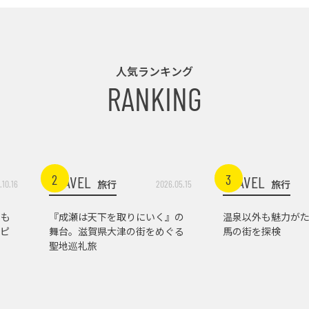
人気ランキング
RANKING
2
3
TRAVEL
TRAVEL
旅行
旅行
.10.16
2026.05.15
トも
『成瀬は天下を取りにいく』の
温泉以外も魅力がた
ピ
舞台。滋賀県大津の街をめぐる
馬の街を探検
聖地巡礼旅