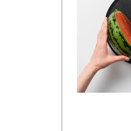
PICKUP
ARBAR 蕎麦猪口大辞典 × Netflix ス
ー・シングス そばちょこ Escape ＆
Telekinesis（STS-03）
2,750
円
(
税込
)