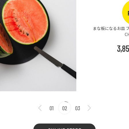
まな板になるお皿 プ
C
3,8
01
02
03