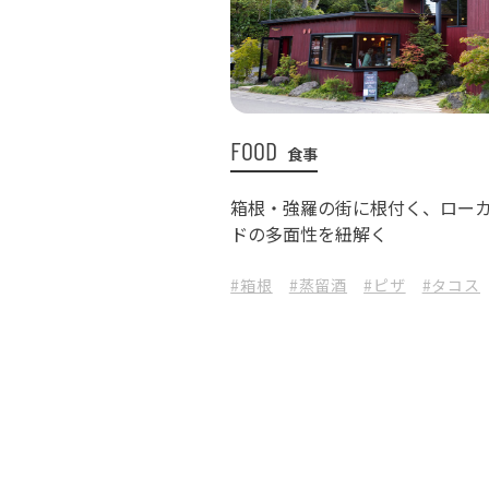
FOOD
食事
箱根・強羅の街に根付く、ロー
ドの多面性を紐解く
#箱根
#蒸留酒
#ピザ
#タコス