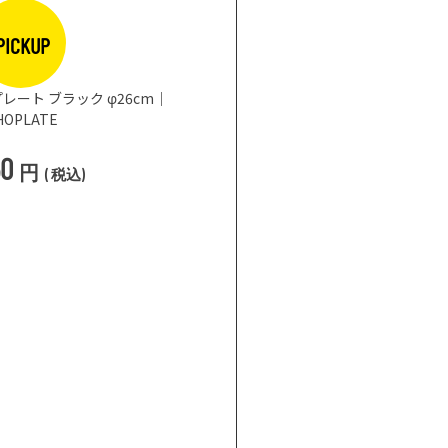
PICKUP
レート ブラック φ26cm｜
HOPLATE
50
円
(
税込
)