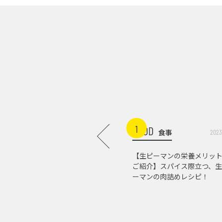
1
FOOD
食事
2023
【生ピーマンの栄養メリッ
ご紹介】スパイス際立つ、生
ーマンの肉詰めレシピ！