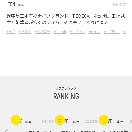
ITEM
2026.04.07
商品
兵庫県三木市のナイフブランド『FEDECA』を訪問。工場見
学と創業者が抱く想いから、そのモノづくりに迫る
#包丁
#兵庫県
#工場見学
#三木市
#FEDECA
#ナイフ
#神沢鉄工
#フ
人気ランキング
RANKING
FOOD
TRAVEL
TRAVEL
1
2
3
2023.10.16
2026.05.15
2
食事
旅行
旅行