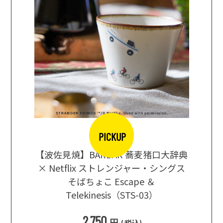
PICKUP
【波佐見焼】BARBAR 蕎麦猪口大辞典
地ビール
まな板
× Netflix ストレンジャー・シングス
箱根セレ
そばちょこ Escape ＆
Telekinesis（STS-03）
込
)
2,750
円