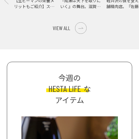
【生ピーマンの栄養メ
『成瀬は天下を取りに
軽井沢の食を支え
リットもご紹介】スパ
いく』の舞台。滋賀県
舗精肉店。『佐藤
イス際立つ、生ピーマ
大津の街をめぐる聖地
店』で知る、信州
ンの肉詰めレシピ！
巡礼旅
の美味しさ
VIEW ALL
今週の
HESTA LIFE
な
アイテム