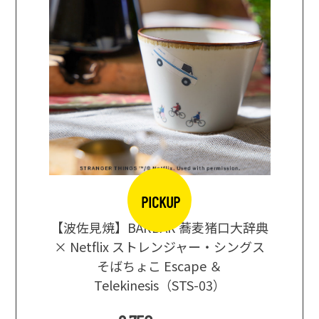
PICKUP
【波佐見焼】BARBAR 蕎麦猪口大辞典
地ビール
まな板
× Netflix ストレンジャー・シングス
箱根セレ
そばちょこ Escape ＆
Telekinesis（STS-03）
込
)