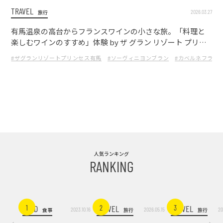
TRAVEL
2026.03.27
旅行
有馬温泉の高台からフランスワインの小さな旅。「料理と
楽しむワインのすすめ」体験 by ザ グラン リゾート プリン
セス有馬・紙谷ソムリエ監修
#ザグランリゾートプリンセス有馬
#ソーヴィニヨンブラン
#カベルネフラン
人気ランキング
RANKING
FOOD
TRAVEL
TRAVEL
1
2
3
2023.10.16
2026.05.15
20
食事
旅行
旅行