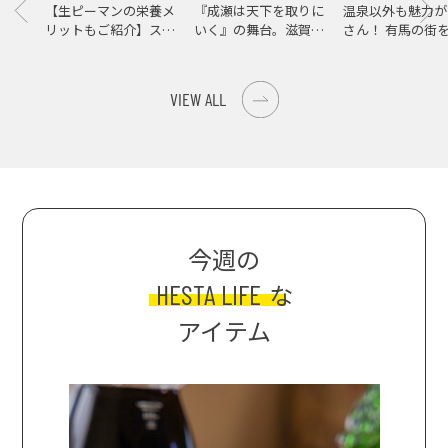
【生ピーマンの栄養メ
『成瀬は天下を取りに
温泉以外も魅力が
リットもご紹介】スパ
いく』の舞台。滋賀県
さん！ 有馬の街
イス際立つ、生ピーマ
大津の街をめぐる聖地
ンの肉詰めレシピ！
巡礼旅
VIEW ALL
今週の
HESTA LIFE
な
アイテム