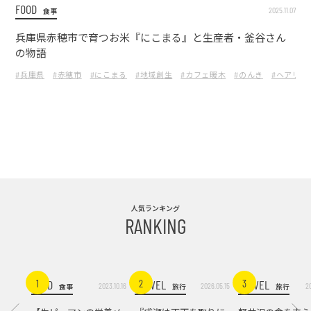
FOOD
2025.11.07
食事
兵庫県赤穂市で育つお米『にこまる』と生産者・釜谷さん
の物語
#兵庫県
#赤穂市
#にこまる
#地域創生
#カフェ暖木
#のんき
#ヘアリー
人気ランキング
RANKING
FOOD
TRAVEL
TRAVEL
1
2
3
2023.10.16
2026.05.15
2
食事
旅行
旅行