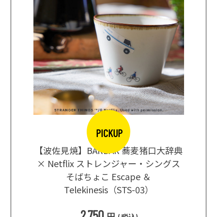
PICKUP
【波佐見焼】BARBAR 蕎麦猪口大辞典
地ビール
まな板
× Netflix ストレンジャー・シングス
箱根セレ
そばちょこ Escape ＆
Telekinesis（STS-03）
込
)
2,750
円