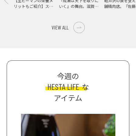
【生ピーマンの栄養メ
『成瀬は天下を取りに
軽井沢の食を支え
リットもご紹介】スパ
いく』の舞台。滋賀県
舗精肉店。『佐藤
イス際立つ、生ピーマ
大津の街をめぐる聖地
店』で知る、信州
ンの肉詰めレシピ！
巡礼旅
の美味しさ
VIEW ALL
今週の
HESTA LIFE
な
アイテム