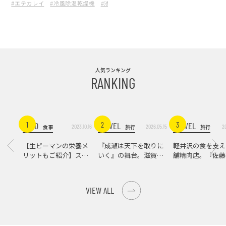
#エテカレイ
#冷風除湿乾燥機
#池淵貴光
#池淵信
#境漁港
#ベラカレイ
人気ランキング
RANKING
FOOD
TRAVEL
TRAVEL
1
2
3
2023.10.16
2026.05.15
2
食事
旅行
旅行
【生ピーマンの栄養メ
『成瀬は天下を取りに
軽井沢の食を支え
リットもご紹介】スパ
いく』の舞台。滋賀県
舗精肉店。『佐藤
イス際立つ、生ピーマ
大津の街をめぐる聖地
店』で知る、信州
ンの肉詰めレシピ！
巡礼旅
の美味しさ
VIEW ALL