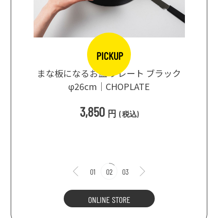
PICKUP
口大辞典
まな板になるお皿 プレート ブラック
まるで
シングス
φ26cm｜CHOPLATE
3種飲
3,850
円
(
税込
)
1
01
02
03
ONLINE STORE