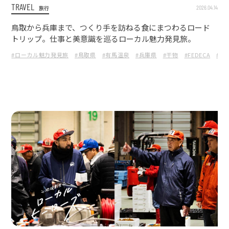
TRAVEL
2026.04.14
旅行
鳥取から兵庫まで、つくり手を訪ねる食にまつわるロード
トリップ。仕事と美意識を巡るローカル魅力発見旅。
#ローカル魅力発見旅
#鳥取県
#有馬温泉
#兵庫県
#干物
#FEDECA
#旅