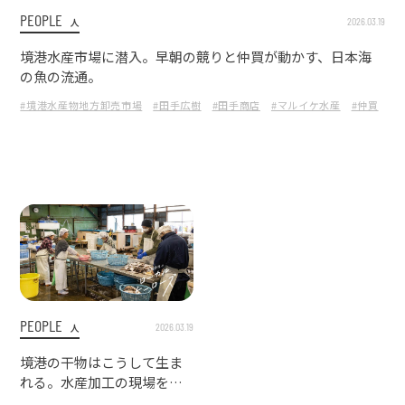
PEOPLE
2026.03.19
人
境港水産市場に潜入。早朝の競りと仲買が動かす、日本海
の魚の流通。
#境港水産物地方卸売市場
#田手広樹
#田手商店
#マルイケ水産
#仲買
#
PEOPLE
2026.03.19
人
境港の干物はこうして生ま
れる。水産加工の現場を訪
ねて『田手商店』