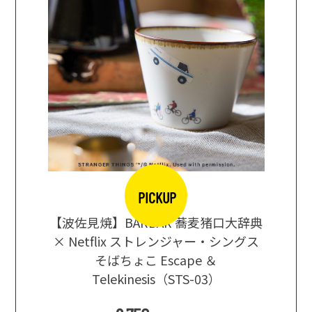
PICKUP
【波佐見焼】BARBAR 蕎麦猪口大辞典
地ビール
まな板
× Netflix ストレンジャー・シングス
箱根セレ
そばちょこ Escape ＆
Telekinesis（STS-03）
込
)