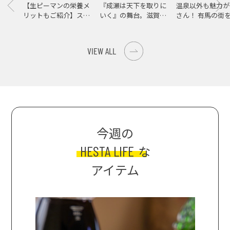
【生ピーマンの栄養メ
『成瀬は天下を取りに
温泉以外も魅力が
リットもご紹介】スパ
いく』の舞台。滋賀県
さん！ 有馬の街
イス際立つ、生ピーマ
大津の街をめぐる聖地
ンの肉詰めレシピ！
巡礼旅
VIEW ALL
今週の
HESTA LIFE
な
アイテム