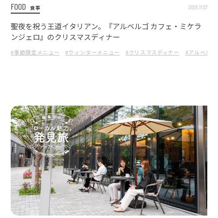
FOOD
2025.11.07
食事
聖夜を祝う王道イタリアン。『アルベルゴ カフェ・ミケラ
ンジェロ』のクリスマスディナー
#季節限定メニュー
#ウィンターメニュー
#クリスマスディナー
#アルベル