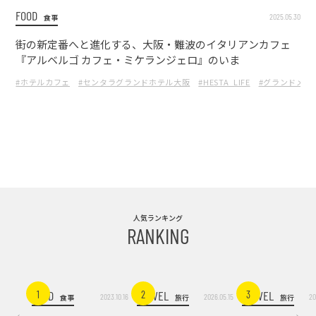
FOOD
2025.05.30
食事
街の新定番へと進化する、大阪・難波のイタリアンカフェ
『アルベルゴ カフェ・ミケランジェロ』のいま
#ホテルカフェ
#センタラグランドホテル大阪
#HESTA_LIFE
#グランドメニ
人気ランキング
RANKING
FOOD
TRAVEL
TRAVEL
1
2
3
2023.10.16
2026.05.15
20
食事
旅行
旅行