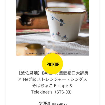
PICKUP
【波佐見焼】BARBAR 蕎麦猪口大辞典
地ビール
まな板
× Netflix ストレンジャー・シングス
箱根セレ
そばちょこ Escape ＆
Telekinesis（STS-03）
込
)
2,750
円