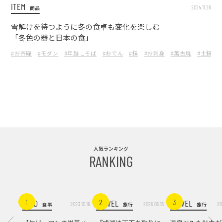
ITEM
2024.11.26
商品
雪解けを待つように冬の食卓も変化を楽しむ
「冬色の器と日本の食」
#お茶碗
#モダン
#年越しそば
#おでん
#鍋
#お刺身
#萬古焼
#土鍋
人気ランキング
RANKING
FOOD
TRAVEL
TRAVEL
1
2
3
2023.10.16
2026.05.15
20
食事
旅行
旅行