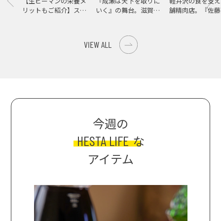
【生ピーマンの栄養メ
『成瀬は天下を取りに
軽井沢の食を支え
リットもご紹介】スパ
いく』の舞台。滋賀県
舗精肉店。『佐藤
イス際立つ、生ピーマ
大津の街をめぐる聖地
店』で知る、信州
ンの肉詰めレシピ！
巡礼旅
の美味しさ
VIEW ALL
今週の
HESTA LIFE
な
アイテム