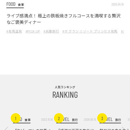
FOOD
2025.04.18
食事
ライブ感満点！ 極上の鉄板焼きフルコースを満喫する贅沢
なご褒美ディナー
#有馬温泉
#PICK UP
#兵庫旅行
#ザ グラン リゾート プリンセス有馬
#鉄
人気ランキング
RANKING
FOOD
TRAVEL
TRAVEL
1
2
3
2023.10.16
2026.05.15
2
食事
旅行
旅行