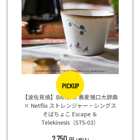
PICKUP
【波佐見焼】BARBAR 蕎麦猪口大辞典
地ビール
まな板
× Netflix ストレンジャー・シングス
箱根セレ
そばちょこ Escape ＆
Telekinesis（STS-03）
込
)
2,750
円