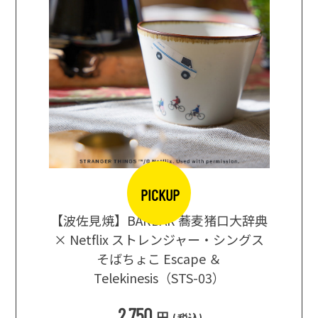
PICKUP
【波佐見焼】BARBAR 蕎麦猪口大辞典
地ビール
まな板
× Netflix ストレンジャー・シングス
箱根セレ
そばちょこ Escape ＆
Telekinesis（STS-03）
込
)
2,750
円