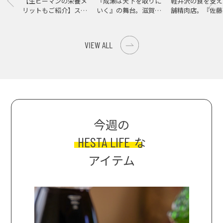
【生ピーマンの栄養メ
『成瀬は天下を取りに
軽井沢の食を支え
リットもご紹介】スパ
いく』の舞台。滋賀県
舗精肉店。『佐藤
イス際立つ、生ピーマ
大津の街をめぐる聖地
店』で知る、信州
ンの肉詰めレシピ！
巡礼旅
の美味しさ
VIEW ALL
今週の
HESTA LIFE
な
アイテム