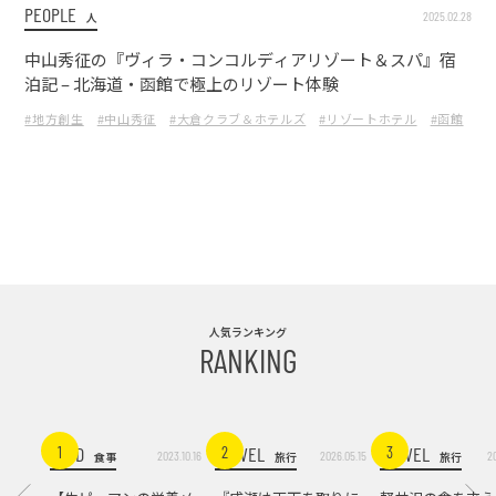
PEOPLE
2025.02.28
人
中山秀征の『ヴィラ・コンコルディアリゾート＆スパ』宿
泊記 – 北海道・函館で極上のリゾート体験
#地方創生
#中山秀征
#大倉クラブ＆ホテルズ
#リゾートホテル
#函館
#
人気ランキング
RANKING
FOOD
TRAVEL
TRAVEL
1
2
3
2023.10.16
2026.05.15
2
食事
旅行
旅行