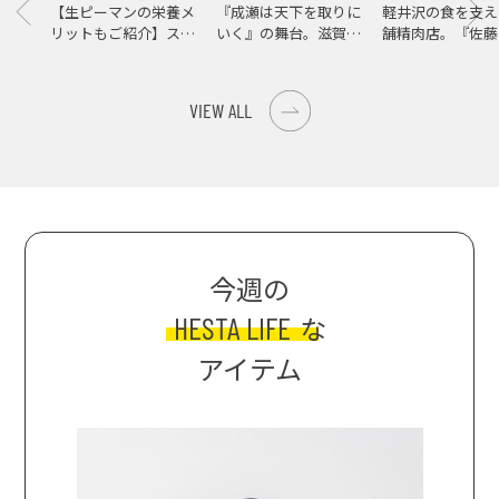
【生ピーマンの栄養メ
『成瀬は天下を取りに
軽井沢の食を支え
リットもご紹介】スパ
いく』の舞台。滋賀県
舗精肉店。『佐藤
イス際立つ、生ピーマ
大津の街をめぐる聖地
店』で知る、信州
ンの肉詰めレシピ！
巡礼旅
の美味しさ
VIEW ALL
今週の
HESTA LIFE
な
アイテム