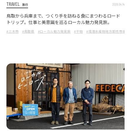
TRAVEL
2026.04.14
旅行
鳥取から兵庫まで、つくり手を訪ねる食にまつわるロード
トリップ。仕事と美意識を巡るローカル魅力発見旅。
#三木市
#鳥取県
#ローカル魅力発見旅
#干物
#境港水産物地方卸売市場