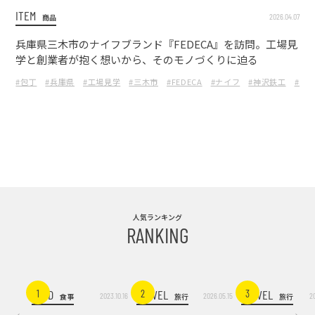
ITEM
2026.04.07
商品
兵庫県三木市のナイフブランド『FEDECA』を訪問。工場見
学と創業者が抱く想いから、そのモノづくりに迫る
#包丁
#兵庫県
#工場見学
#三木市
#FEDECA
#ナイフ
#神沢鉄工
#フ
人気ランキング
RANKING
FOOD
TRAVEL
TRAVEL
1
2
3
2023.10.16
2026.05.15
2
食事
旅行
旅行