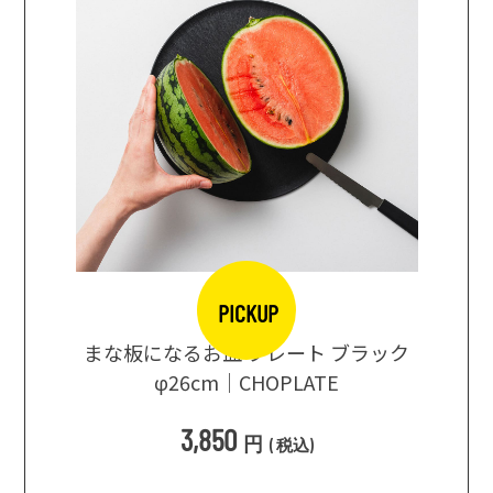
PICKUP
口大辞典
まな板になるお皿 プレート ブラック
まるで
シングス
φ26cm｜CHOPLATE
3種飲
3,850
円
(
税込
)
1