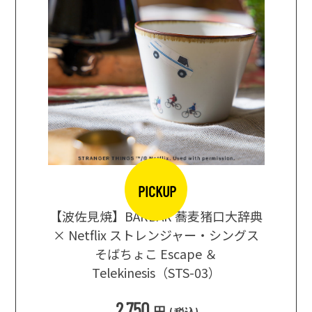
PICKUP
【波佐見焼】BARBAR 蕎麦猪口大辞典
地ビール
まな板
× Netflix ストレンジャー・シングス
箱根セレ
そばちょこ Escape ＆
Telekinesis（STS-03）
込
)
2,750
円