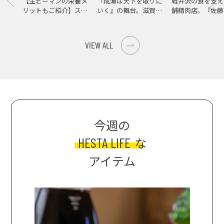
【生ピーマンの栄養メ
『成瀬は天下を取りに
軽井沢の食を支え
リットもご紹介】スパ
いく』の舞台。滋賀県
舗精肉店。『佐藤
イス際立つ、生ピーマ
大津の街をめぐる聖地
店』で知る、信州
ンの肉詰めレシピ！
巡礼旅
の美味しさ
VIEW ALL
今週の
HESTA LIFE
な
アイテム