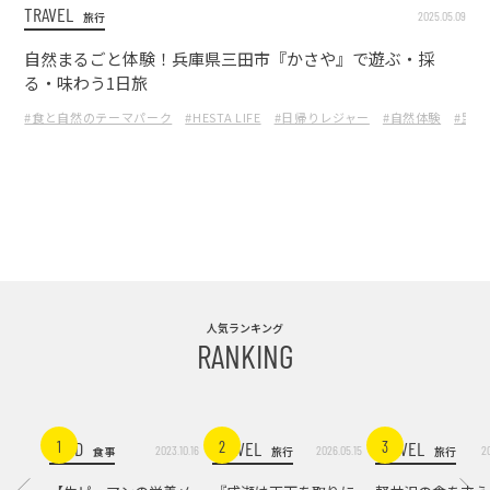
TRAVEL
2025.05.09
旅行
自然まるごと体験！兵庫県三田市『かさや』で遊ぶ・採
る・味わう1日旅
#食と自然のテーマパーク
#HESTA LIFE
#日帰りレジャー
#自然体験
#昆虫
人気ランキング
RANKING
FOOD
TRAVEL
TRAVEL
1
2
3
2023.10.16
2026.05.15
2
食事
旅行
旅行