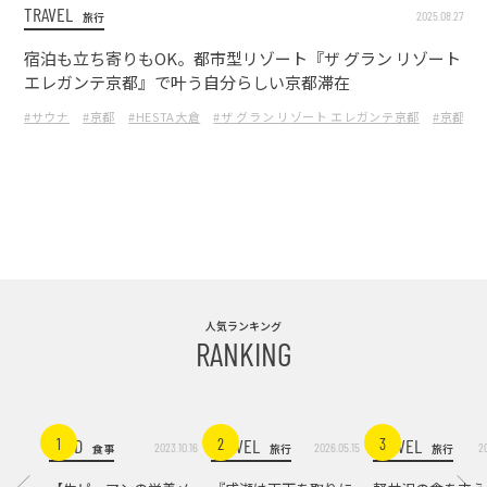
TRAVEL
2025.08.27
旅行
宿泊も立ち寄りもOK。都市型リゾート『ザ グラン リゾート
エレガンテ京都』で叶う自分らしい京都滞在
#サウナ
#京都
#HESTA大倉
#ザ グラン リゾート エレガンテ京都
#京都ホ
人気ランキング
RANKING
FOOD
TRAVEL
TRAVEL
1
2
3
2023.10.16
2026.05.15
2
食事
旅行
旅行