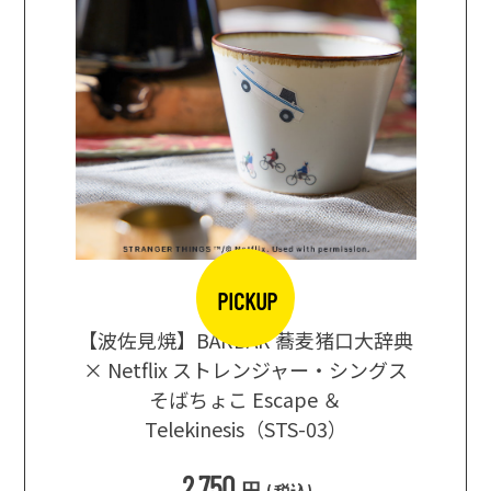
PICKUP
【波佐見焼】BARBAR 蕎麦猪口大辞典
地ビール
まな板
× Netflix ストレンジャー・シングス
箱根セレ
そばちょこ Escape ＆
Telekinesis（STS-03）
込
)
2,750
円