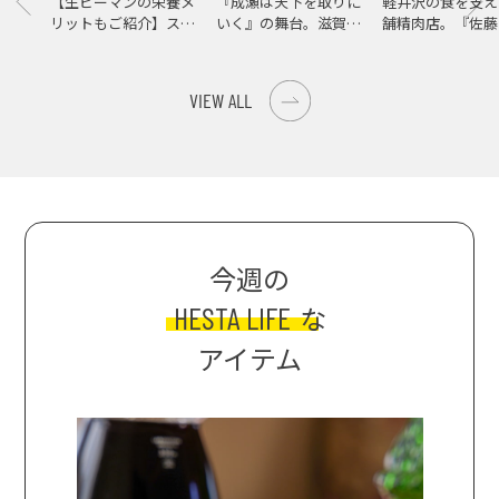
【生ピーマンの栄養メ
『成瀬は天下を取りに
軽井沢の食を支え
リットもご紹介】スパ
いく』の舞台。滋賀県
舗精肉店。『佐藤
イス際立つ、生ピーマ
大津の街をめぐる聖地
店』で知る、信州
ンの肉詰めレシピ！
巡礼旅
の美味しさ
VIEW ALL
今週の
HESTA LIFE
な
アイテム