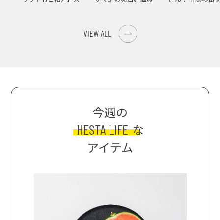
イス際立つ、生ピーマ
大津の街をめぐる聖地
ンの肉詰めレシピ！
巡礼旅
VIEW ALL
今週の
HESTA LIFE
な
アイテム