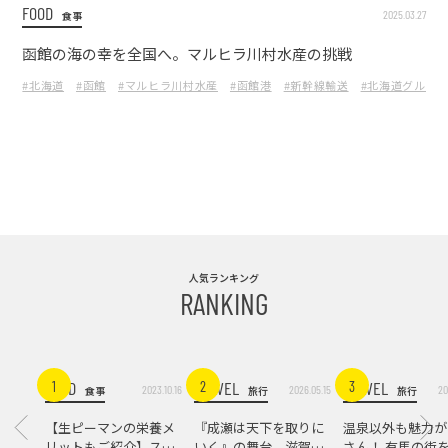
FOOD
2025.03.27
食事
函館の海の幸を全国へ。マルヒラ川村水産の挑戦
#北海道
#函館
#マルヒラ川村水産
#函館港
#新幹線輸送
#北海道グルメ
人気ランキング
RANKING
FOOD
TRAVEL
TRAVEL
1
2
3
2023.10.16
2026.05.15
20
食事
旅行
旅行
【生ピーマンの栄養メ
『成瀬は天下を取りに
温泉以外も魅力が
リットもご紹介】スパ
いく』の舞台。滋賀県
さん！ 有馬の街