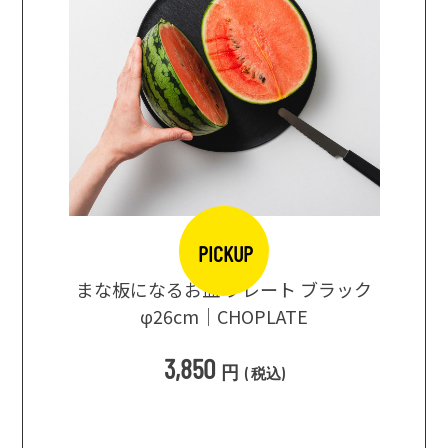
PICKUP
口大辞典
まな板になるお皿 プレート ブラック
まるで
シングス
φ26cm｜CHOPLATE
3種飲
3,850
円
(
税込
)
1