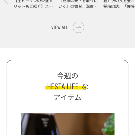
【生ピーマンの栄養メ
『成瀬は天下を取りに
軽井沢の食を支え
リットもご紹介】スパ
いく』の舞台。滋賀県
舗精肉店。『佐藤
イス際立つ、生ピーマ
大津の街をめぐる聖地
店』で知る、信州
ンの肉詰めレシピ！
巡礼旅
の美味しさ
VIEW ALL
今週の
HESTA LIFE
な
アイテム