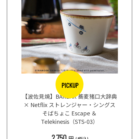
PICKUP
【波佐見焼】BARBAR 蕎麦猪口大辞典
地ビール
まな板
× Netflix ストレンジャー・シングス
箱根セレ
そばちょこ Escape ＆
Telekinesis（STS-03）
込
)
2,750
円