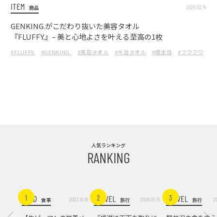
ITEM
2025.02.14
商品
GENKING.がこだわり抜いた美容タオル
『FLUFFY.』– 美と心地よさを叶える至高の1枚
#FLUFFY.
#GENKING.
#美容タオル
#今治タオル
#吸水性
#フワフワ
#
人気ランキング
RANKING
FOOD
TRAVEL
TRAVEL
1
2
3
2023.10.16
2026.05.15
2
食事
旅行
旅行