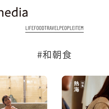
LIFE
FOOD
TRAVEL
PEOPLE
ITEM
#和朝食