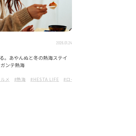
2026.01.24
る。あやんぬと冬の熱海ステイ
エレガンテ熱海
グルメ
ESTA大倉
#熱海
#和朝食
#HESTA LIFE
#大津市
#ザグランリゾート近江舞子
#ローカル魅力発見旅
#熱海旅行
#近