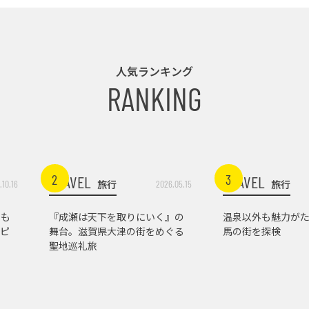
人気ランキング
RANKING
2
3
TRAVEL
TRAVEL
旅行
旅行
.10.16
2026.05.15
トも
『成瀬は天下を取りにいく』の
温泉以外も魅力がた
ピ
舞台。滋賀県大津の街をめぐる
馬の街を探検
聖地巡礼旅