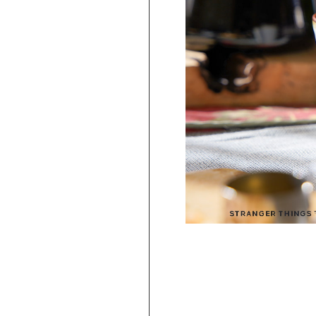
PICKUP
旅行気分♪ 強羅の地ビール 3種飲み比べ
セット ｜HESTA 箱根セレクト
980
2,480
円 ～
円
(
税込
)