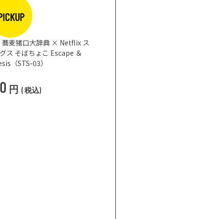
PICKUP
蕎麦猪口大辞典 × Netflix ス
 そばちょこ Escape ＆
nesis（STS-03）
50
円
(
税込
)