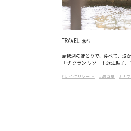
TRAVEL
旅行
琵琶湖のほとりで、食べて、浸
『ザ グラン リゾート近江舞子
テイ
#レイクリゾート
#滋賀県
#サウ