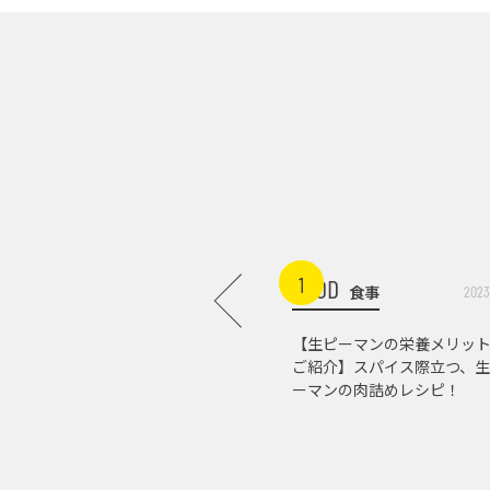
1
FOOD
食事
2023
【生ピーマンの栄養メリッ
ご紹介】スパイス際立つ、生
ーマンの肉詰めレシピ！