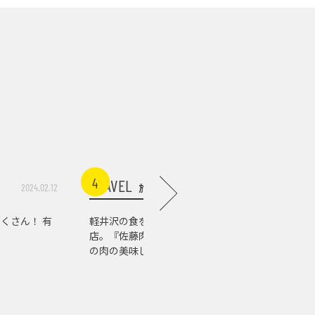
4
5
TRAVEL
TRAVEL
旅行
2024.02.12
2026.07.10
くさん！ 有
軽井沢の食を支える老舗精肉
自然もア
店。『佐藤肉店』で知る、信州
む、軽井
の肉の美味しさ
り