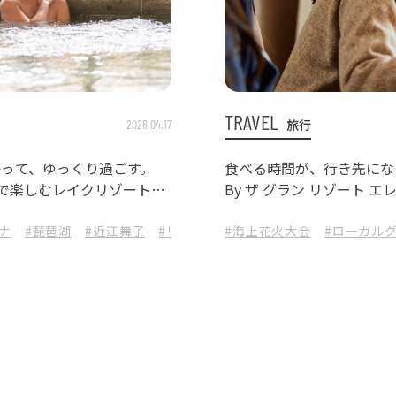
TRAVEL
旅行
2026.04.17
かって、ゆっくり過ごす。
食べる時間が、行き先にな
』で楽しむレイクリゾートス
By ザ グラン リゾート 
ナ
#琵琶湖
#近江舞子
#リゾートホテル
#海上花火大会
#HESTA LIFE
#ローカル
#H