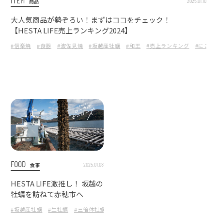
2025.01.10
商品
大人気商品が勢ぞろい！まずはココをチェック！
【HESTA LIFE売上ランキング2024】
#信楽焼
#食器
#波佐見焼
#坂越産牡蠣
#和王
#売上ランキング
#にこま
FOOD
2025.01.08
食事
HESTA LIFE激推し！ 坂越の
牡蠣を訪ねて赤穂市へ
#坂越産牡蠣
#生牡蠣
#三倍体牡蠣
#うるる
#赤穂市
#功結水産
#兵庫県