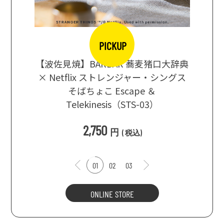
PICKUP
【波佐見焼】BARBAR 蕎麦猪口大辞典
地ビール
まな板
× Netflix ストレンジャー・シングス
箱根セレ
そばちょこ Escape ＆
Telekinesis（STS-03）
込
)
2,750
円
(
税込
)
01
02
03
ONLINE STORE