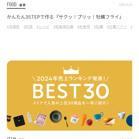
FOOD
2025.01.24
食事
かんたん3STEPで作る『サクッ！プリッ！牡蠣フライ』
#兵庫県
#料理
#レシピ
#坂越産牡蠣
#赤穂市
#牡蠣
#牡蠣フライ
#か
ITEM