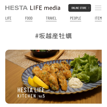
LIFE
FOOD
TRAVEL
PEOPLE
ITEM
#坂越産牡蠣