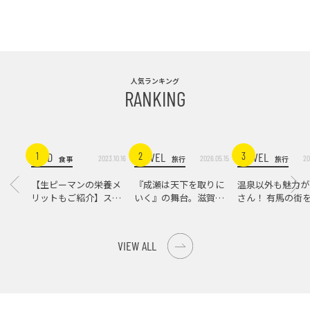
人気ランキング
RANKING
FOOD
TRAVEL
TRAVEL
1
2
3
2023.10.16
2026.05.15
20
食事
旅行
旅行
【生ピーマンの栄養メ
『成瀬は天下を取りに
温泉以外も魅力が
リットもご紹介】スパ
いく』の舞台。滋賀県
さん！ 有馬の街
イス際立つ、生ピーマ
大津の街をめぐる聖地
ンの肉詰めレシピ！
巡礼旅
VIEW ALL