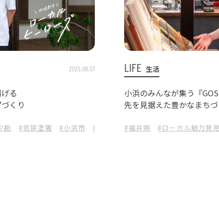
LIFE
生活
2025.08.07
掲げる
小浜のみんなが集う『GOS
”づくり
先を見据えた豊かなまちづ
ツ勘
#若狭塗箸
#小浜市
#福井県
#福井県
#ローカルヒーローズ
#ローカル魅力発
#HE