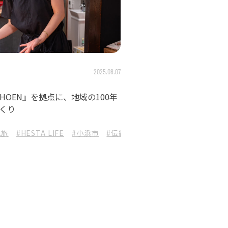
2025.08.07
HOEN』を拠点に、地域の100年
くり
見旅
STA LIFE
#HESTA LIFE
#小浜市
#伝統工芸
#若狭塗箸
#マツ勘