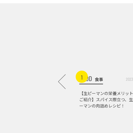
1
FOOD
食事
2023
【生ピーマンの栄養メリッ
ご紹介】スパイス際立つ、生
ーマンの肉詰めレシピ！