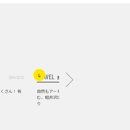
4
5
TRAVEL
TRAVEL
旅行
2024.02.12
2026.07.03
くさん！ 有
自然もアートもグルメも楽し
軽井沢の
む、軽井沢ローカルスポット巡
店。『佐
り
の肉の美