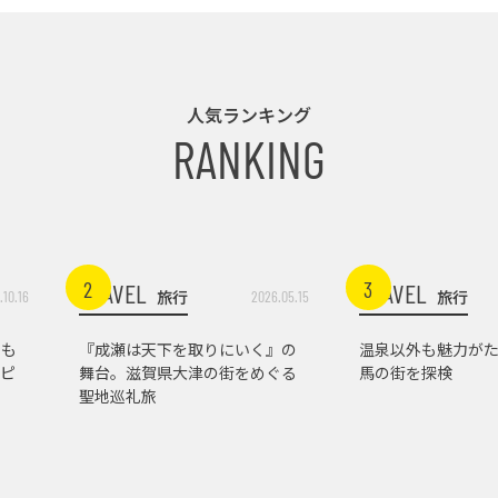
人気ランキング
RANKING
2
3
TRAVEL
TRAVEL
旅行
旅行
.10.16
2026.05.15
トも
『成瀬は天下を取りにいく』の
温泉以外も魅力がた
ピ
舞台。滋賀県大津の街をめぐる
馬の街を探検
聖地巡礼旅