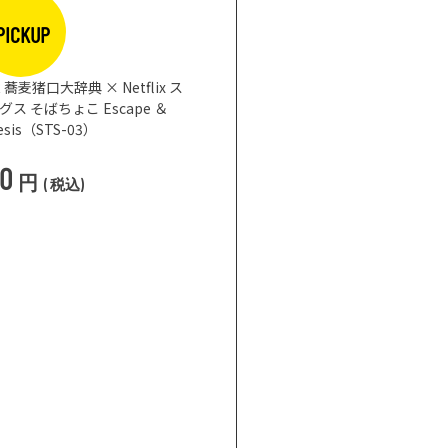
PICKUP
蕎麦猪口大辞典 × Netflix ス
 そばちょこ Escape ＆
nesis（STS-03）
50
円
(
税込
)