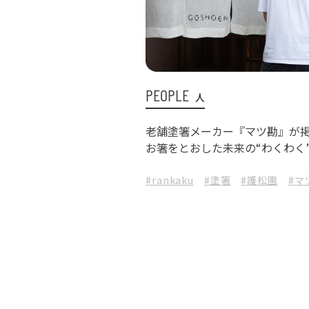
PEOPLE
人
老舗塗箸メーカー『マツ勘』が
お箸をとおした未来の“わくわく
#rankaku
#塗箸
#護松園
#マ