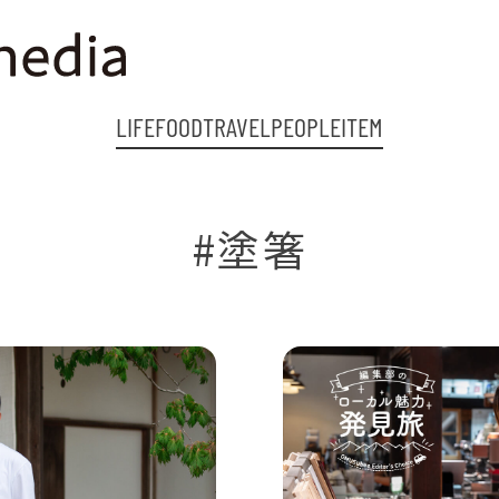
LIFE
FOOD
TRAVEL
PEOPLE
ITEM
#塗箸