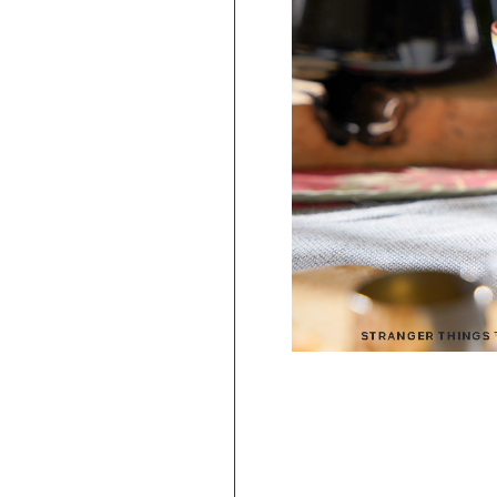
PICKUP
旅行気分♪ 強羅の地ビール 3種飲み比べ
セット ｜HESTA 箱根セレクト
980
2,480
円 ～
円
(
税込
)