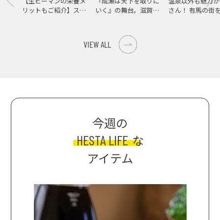
【生ピーマンの栄養メ
『成瀬は天下を取りに
温泉以外も魅力が
リットもご紹介】スパ
いく』の舞台。滋賀県
さん！ 有馬の街
イス際立つ、生ピーマ
大津の街をめぐる聖地
ンの肉詰めレシピ！
巡礼旅
VIEW ALL
今週の
HESTA LIFE
な
アイテム