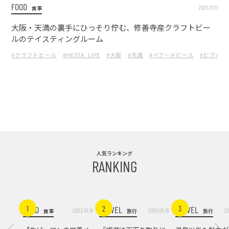
FOOD
2025.07.11
食事
大阪・天満の裏手にひっそり佇む、修善寺産クラフトビー
ルのテイスティングルーム
#クラフトビール
#HESTA_LIFE
#大阪
#天満
#ベアードビール
#ビアバー
人気ランキング
RANKING
FOOD
TRAVEL
TRAVEL
1
2
3
2023.10.16
2026.05.15
20
食事
旅行
旅行