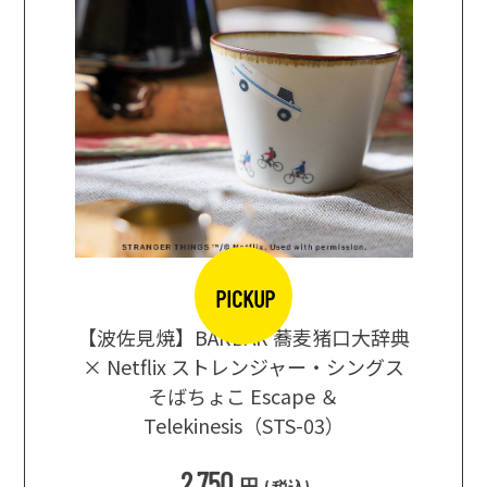
PICKUP
【波佐見焼】BARBAR 蕎麦猪口大辞典
地ビール
まな板
× Netflix ストレンジャー・シングス
箱根セレ
そばちょこ Escape ＆
Telekinesis（STS-03）
込
)
2,750
円