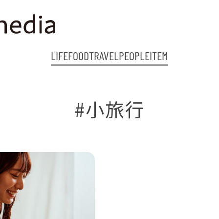
LIFE
FOOD
TRAVEL
PEOPLE
ITEM
#小旅行