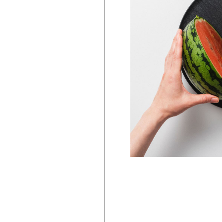
PICKUP
ARBAR 蕎麦猪口大辞典 × Netflix ス
ー・シングス そばちょこ Escape ＆
Telekinesis（STS-03）
2,750
円
(
税込
)