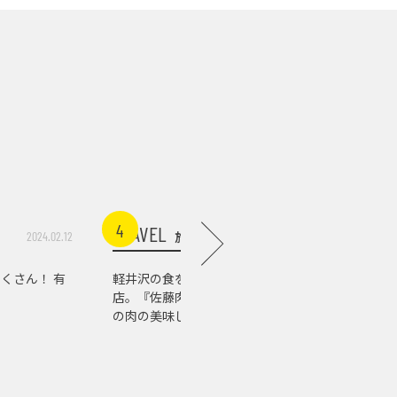
4
5
TRAVEL
TRAVEL
旅行
2024.02.12
2026.07.10
くさん！ 有
軽井沢の食を支える老舗精肉
自然もア
店。『佐藤肉店』で知る、信州
む、軽井
の肉の美味しさ
り