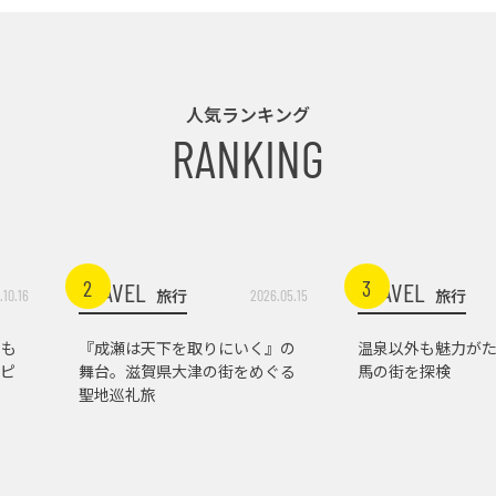
人気ランキング
RANKING
2
3
TRAVEL
TRAVEL
旅行
旅行
.10.16
2026.05.15
トも
『成瀬は天下を取りにいく』の
温泉以外も魅力がた
ピ
舞台。滋賀県大津の街をめぐる
馬の街を探検
聖地巡礼旅