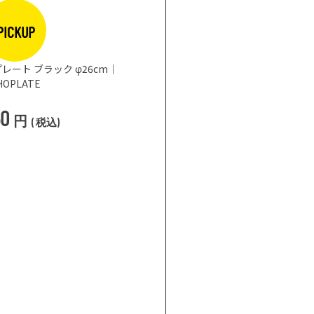
PICKUP
レート ブラック φ26cm｜
HOPLATE
50
円
(
税込
)