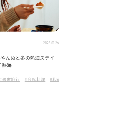
2026.01.24
あやんぬと冬の熱海ステイ
テ熱海
#週末旅行
#会席料理
#和朝食
#海上花火大会
#熱海食べ歩き