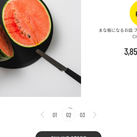
まな板になるお皿 プ
C
3,8
01
02
03