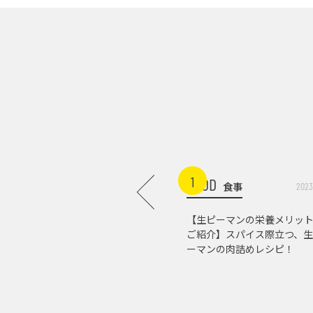
1
FOOD
食事
2023
【生ピーマンの栄養メリッ
ご紹介】スパイス際立つ、生
ーマンの肉詰めレシピ！