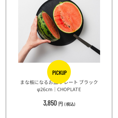
PICKUP
口大辞典
まな板になるお皿 プレート ブラック
まるで
シングス
φ26cm｜CHOPLATE
3種飲
3,850
円
(
税込
)
1