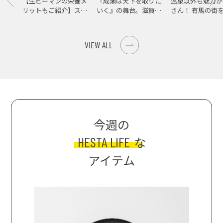
【生ピーマンの栄養メ
『成瀬は天下を取りに
温泉以外も魅力が
リットもご紹介】スパ
いく』の舞台。滋賀県
さん！ 有馬の街
イス際立つ、生ピーマ
大津の街をめぐる聖地
ンの肉詰めレシピ！
巡礼旅
VIEW ALL
今週の
HESTA LIFE
な
アイテム