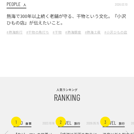
PEOPLE
2026.03.10
人
熱海で300年以上続く老舗が守る、干物という文化。『小沢
ひもの店』が伝えたいこと。
#熱海旅行
#干物の角打ち
#干物
#熱海銀座
#熱海土産
#小沢ひもの店
人気ランキング
RANKING
FOOD
TRAVEL
TRAVEL
1
2
3
2023.10.16
2026.05.15
20
食事
旅行
旅行