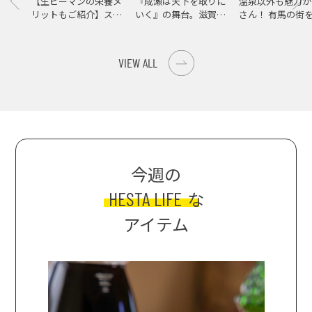
【生ピーマンの栄養メ
『成瀬は天下を取りに
温泉以外も魅力が
リットもご紹介】スパ
いく』の舞台。滋賀県
さん！ 有馬の街
イス際立つ、生ピーマ
大津の街をめぐる聖地
ンの肉詰めレシピ！
巡礼旅
VIEW ALL
今週の
HESTA LIFE
な
アイテム