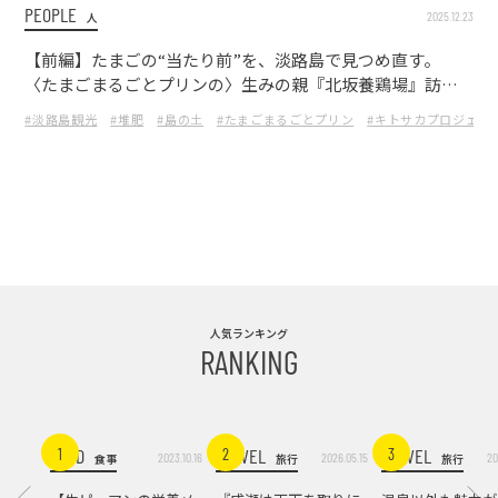
PEOPLE
2025.12.23
人
【前編】たまごの“当たり前”を、淡路島で見つめ直す。
〈たまごまるごとプリンの〉生みの親『北坂養鶏場』訪問
記
#淡路島観光
#堆肥
#島の土
#たまごまるごとプリン
#キトサカプロジェク
人気ランキング
RANKING
FOOD
TRAVEL
TRAVEL
1
2
3
2023.10.16
2026.05.15
20
食事
旅行
旅行