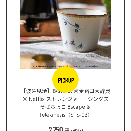
PICKUP
【波佐見焼】BARBAR 蕎麦猪口大辞典
地ビール
まな板
× Netflix ストレンジャー・シングス
箱根セレ
そばちょこ Escape ＆
Telekinesis（STS-03）
込
)
2,750
円