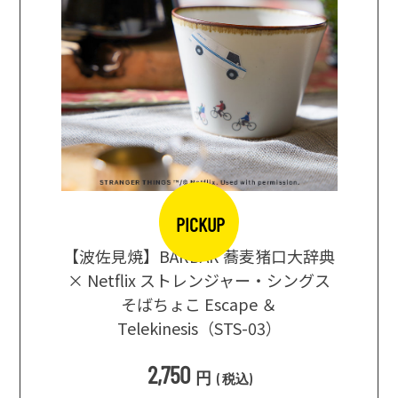
PICKUP
【波佐見焼】BARBAR 蕎麦猪口大辞典
地ビール
まな板
× Netflix ストレンジャー・シングス
箱根セレ
そばちょこ Escape ＆
Telekinesis（STS-03）
込
)
2,750
円
(
税込
)