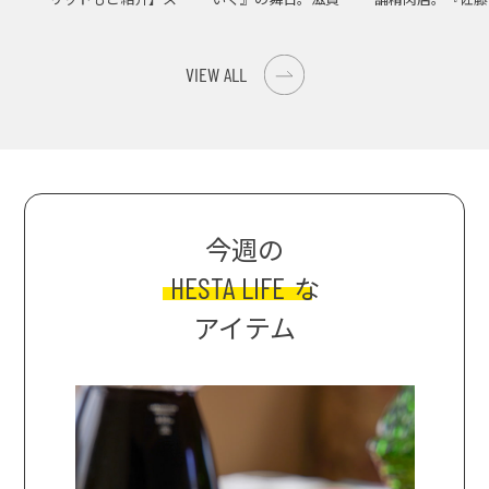
イス際立つ、生ピーマ
大津の街をめぐる聖地
店』で知る、信州
ンの肉詰めレシピ！
巡礼旅
の美味しさ
VIEW ALL
今週の
HESTA LIFE
な
アイテム