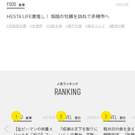
FOOD
2025.01.08
食事
HESTA LIFE激推し！ 坂越の牡蠣を訪ねて赤穂市へ
#坂越産牡蠣
#赤穂市
#功結水産
#瀬戸内海
#海のミルク
#養殖牡蠣
#新
人気ランキング
RANKING
FOOD
TRAVEL
TRAVEL
1
2
3
2023.10.16
2026.05.15
2
食事
旅行
旅行
【生ピーマンの栄養メ
『成瀬は天下を取りに
軽井沢の食を支え
リットもご紹介】スパ
いく』の舞台。滋賀県
舗精肉店。『佐藤