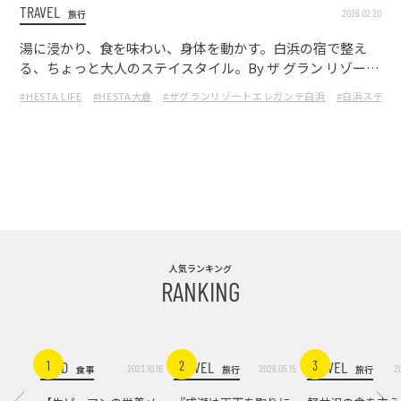
TRAVEL
2026.02.20
旅行
湯に浸かり、食を味わい、身体を動かす。白浜の宿で整え
る、ちょっと大人のステイスタイル。By ザ グラン リゾート
エレガンテ白浜
#HESTA LIFE
#HESTA大倉
#ザグランリゾートエレガンテ白浜
#白浜ステイ
人気ランキング
RANKING
FOOD
TRAVEL
TRAVEL
1
2
3
2023.10.16
2026.05.15
2
食事
旅行
旅行