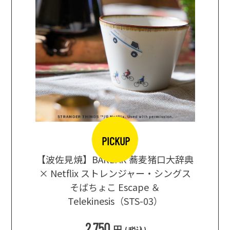
PICKUP
【波佐見焼】BARBAR 蕎麦猪口大辞典
地ビール
まな板
× Netflix ストレンジャー・シングス
箱根セレ
そばちょこ Escape ＆
Telekinesis（STS-03）
込
)
2,750
円