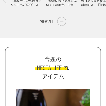
【生ピーマンの栄養メ
『成瀬は天下を取りに
軽井沢の食を支え
リットもご紹介】スパ
いく』の舞台。滋賀県
舗精肉店。『佐藤
イス際立つ、生ピーマ
大津の街をめぐる聖地
店』で知る、信州
ンの肉詰めレシピ！
巡礼旅
の美味しさ
VIEW ALL
今週の
HESTA LIFE
な
アイテム