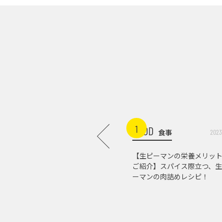
1
FOOD
食事
2023
【生ピーマンの栄養メリッ
ご紹介】スパイス際立つ、生
ーマンの肉詰めレシピ！