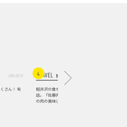
4
5
TRAVEL
TRAVEL
旅行
2024.02.12
2026.07.10
くさん！ 有
軽井沢の食を支える老舗精肉
自然もア
店。『佐藤肉店』で知る、信州
む、軽井
の肉の美味しさ
り