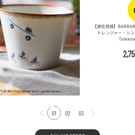
x ス
 ＆
01
02
03