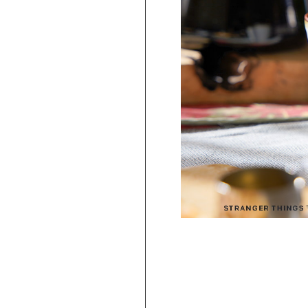
PICKUP
【波佐見焼】BARBAR 蕎麦猪口大辞典 × Netfli
トレンジャー・シングス そばちょこ Escape
Telekinesis（STS-03）
2,750
円
(
税込
)