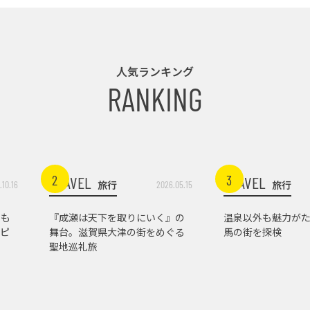
人気ランキング
RANKING
2
3
TRAVEL
TRAVEL
旅行
旅行
.10.16
2026.05.15
トも
『成瀬は天下を取りにいく』の
温泉以外も魅力がた
ピ
舞台。滋賀県大津の街をめぐる
馬の街を探検
聖地巡礼旅