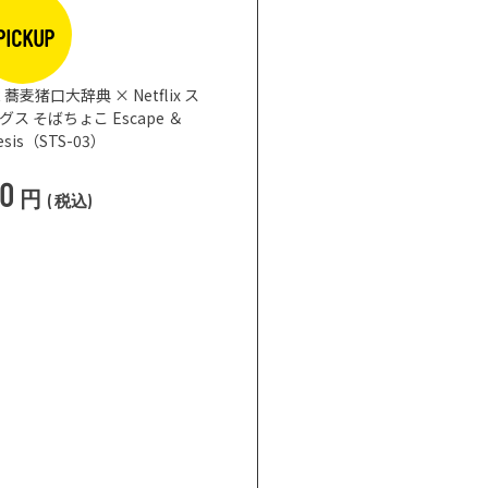
PICKUP
まな板になるお皿 プレート ブラック φ26cm｜
CHOPLATE
3,850
円
(
税込
)